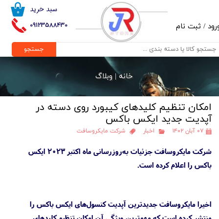
سبد خرید
۰
حساب کاربری من
09123588430
رود
/
ثبت نام
تغییر گذر واژه
جستجو
سفارشات
خانه |
وبلاگ
خروج از حساب کاربری
امکان تنظیم کلیدهای کیبورد روی دسته در
آپدیت جدید ایکس باکس
۰۷ آبان ۱۴۰۲
اخبار
شرکت مایکروسافت
شرکت مایکروسافت جزئیات به‌روزرسانی ماه اکتبر ۲۰۲۳ ایکس
باکس را اعلام کرده است.
اخیرا مایکروسافت جدیدترین آپدیت کنسول‌های ایکس باکس را
منتشر کرده است که مهم‌ترین ویژگی آن امکان تنظیم کلیدهای