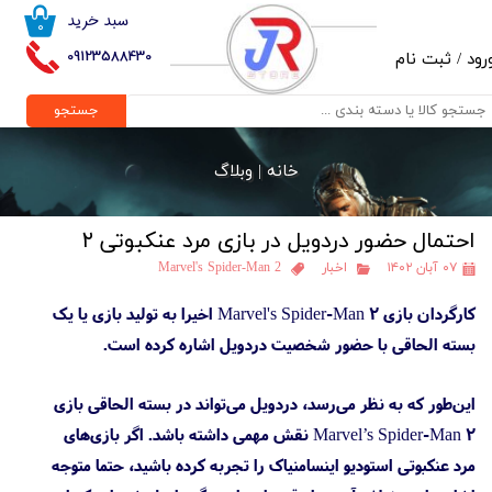
سبد خرید
۰
حساب کاربری من
09123588430
رود
/
ثبت نام
تغییر گذر واژه
جستجو
سفارشات
خانه |
وبلاگ
خروج از حساب کاربری
احتمال حضور دردویل در بازی مرد عنکبوتی ۲
۰۷ آبان ۱۴۰۲
اخبار
Marvel's Spider-Man 2
کارگردان بازی Marvel's Spider-Man 2 اخیرا به تولید بازی یا یک
بسته الحاقی با حضور شخصیت دردویل اشاره کرده است.
این‌طور که به نظر می‌رسد، دردویل می‌تواند در بسته الحاقی بازی
Marvel’s Spider-Man 2 نقش مهمی داشته باشد. اگر بازی‌های
مرد عنکبوتی استودیو اینسامنیاک را تجربه کرده باشید، حتما متوجه