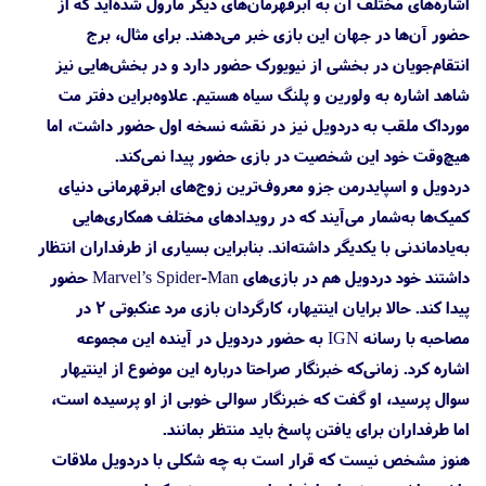
اشاره‌های مختلف آن به ابرقهرمان‌های دیگر مارول شده‌اید که از
حضور آن‌ها در جهان این بازی خبر می‌دهند. برای مثال، برج
انتقام‌جویان در بخشی از نیویورک حضور دارد و در بخش‌هایی نیز
شاهد اشاره به ولورین و پلنگ سیاه هستیم. علاوه‌بر‌این دفتر مت
مورداک ملقب به دردویل نیز در نقشه نسخه اول حضور داشت، اما
هیچ‌وقت خود این شخصیت در بازی حضور پیدا نمی‌کند.
دردویل و اسپایدرمن جزو معروف‌ترین زوج‌های ابرقهرمانی دنیای
کمیک‌ها به‌شمار می‌آیند که در رویدادهای مختلف همکاری‌هایی
به‌یادماندنی با یکدیگر داشته‌اند. بنابراین بسیاری از طرفداران انتظار
داشتند خود دردویل هم در بازی‌های Marvel’s Spider-Man حضور
پیدا کند. حالا برایان اینتیهار، کارگردان بازی مرد عنکبوتی ۲ در
مصاحبه با رسانه IGN به حضور دردویل در آینده این مجموعه
اشاره کرد. زمانی‌که خبرنگار صراحتا درباره این موضوع از اینتیهار
سوال پرسید، او گفت که خبرنگار سوالی خوبی از او پرسیده است،
اما طرفداران برای یافتن پاسخ باید منتظر بمانند.
هنوز مشخص نیست که قرار است به چه شکلی با دردویل ملاقات