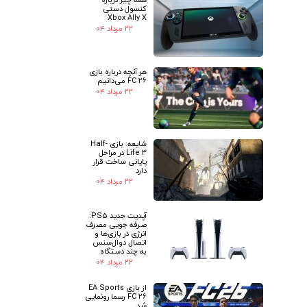
کنسول دستی
Xbox Ally X
۲۲ مرداد ۰۴
هر آنچه درباره بازی
FC 26 می‌دانیم
۲۲ مرداد ۰۴
شایعه: بازی Half-
Life 3 در مراحل
پایانی ساخت قرار
دارد
۲۲ مرداد ۰۴
آپدیت جدید PS5:
صرفه جویی مصرف
انرژی در بازی‌ها و
اتصال دوال‌سنس
به چند دستگاه
۲۲ مرداد ۰۴
از بازی EA Sports
FC 26 رسما رونمایی
شد