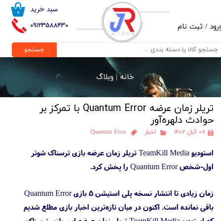
سبد خرید
۰
حساب کاربری من
09123588430
رود
/
ثبت نام
تغییر گذر واژه
جستجو
سفارشات
خانه |
وبلاگ
خروج از حساب کاربری
تریلر زمان عرضه Quantum Error با تمرکز بر
حوادث دلهره‌آور
۰۷ آبان ۱۴۰۲
اخبار
Quantum Error
استودیو TeamKill Media تریلر زمان عرضه بازی ترسناک شوتر
اول-شخص Quantum Error را پخش کرد.
زمان زیادی تا انتشار نسخه پلی استیشن 5 بازی Quantum Error
باقی نمانده است. اکنون در میان تازه‌ترین اخبار بازی مطلع شدیم
که استودیو TeamKill Media تریلر زمان عرضه این بازی ترسناک