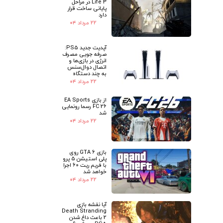
Life 3 در مراحل
پایانی ساخت قرار
دارد
۲۲ مرداد ۰۴
آپدیت جدید PS5:
صرفه جویی مصرف
انرژی در بازی‌ها و
اتصال دوال‌سنس
به چند دستگاه
۲۲ مرداد ۰۴
از بازی EA Sports
FC 26 رسما رونمایی
شد
۲۲ مرداد ۰۴
بازی GTA 6 روی
پلی استیشن 5 پرو
با فریم ریت 60 اجرا
خواهد شد
۲۲ مرداد ۰۴
آیا نقشه بازی
Death Stranding
2 باعث داغ شدن