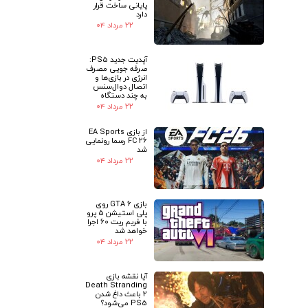
پایانی ساخت قرار
دارد
۲۲ مرداد ۰۴
آپدیت جدید PS5:
صرفه جویی مصرف
انرژی در بازی‌ها و
اتصال دوال‌سنس
به چند دستگاه
۲۲ مرداد ۰۴
از بازی EA Sports
FC 26 رسما رونمایی
شد
۲۲ مرداد ۰۴
بازی GTA 6 روی
پلی استیشن 5 پرو
با فریم ریت 60 اجرا
خواهد شد
۲۲ مرداد ۰۴
آیا نقشه بازی
Death Stranding
2 باعث داغ شدن
PS5 می‌شود؟