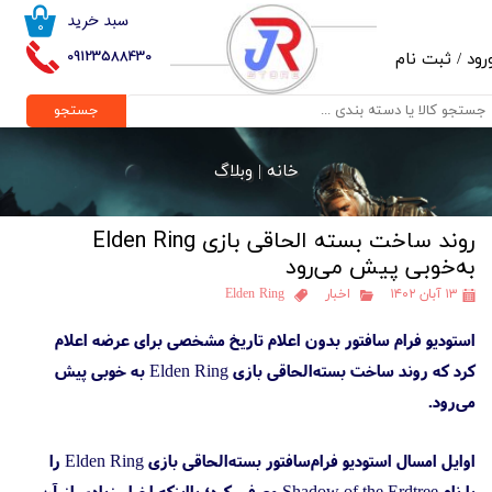
سبد خرید
۰
حساب کاربری من
09123588430
رود
/
ثبت نام
تغییر گذر واژه
جستجو
سفارشات
خانه |
وبلاگ
خروج از حساب کاربری
روند ساخت بسته الحاقی بازی Elden Ring
به‌خوبی پیش می‌رود
۱۳ آبان ۱۴۰۲
اخبار
Elden Ring
استودیو فرام سافتور بدون اعلام تاریخ مشخصی برای عرضه اعلام
کرد که روند ساخت بسته‌الحاقی بازی Elden Ring به خوبی پیش
می‌رود.
اوایل امسال استودیو فرام‌سافتور بسته‌الحاقی بازی Elden Ring را
با نام Shadow of the Erdtree معرفی کرد؛ بااینکه اخبار زیادی از آن