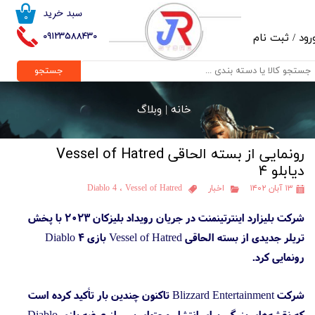
سبد خرید
۰
حساب کاربری من
09123588430
رود
/
ثبت نام
تغییر گذر واژه
جستجو
سفارشات
خانه |
وبلاگ
خروج از حساب کاربری
رونمایی از بسته الحاقی Vessel of Hatred
دیابلو ۴
۱۳ آبان ۱۴۰۲
اخبار
Vessel of Hatred
،
Diablo 4
شرکت بلیزارد اینترتینمنت در جریان رویداد بلیزکان ۲۰۲۳ با پخش
تریلر جدیدی از بسته الحاقی Vessel of Hatred بازی Diablo 4
رونمایی کرد.
شرکت Blizzard Entertainment تاکنون چندین بار تأکید کرده است
که نقشه‌های بزرگی برای انتشار محتوای پس از عرضه بازی Diablo