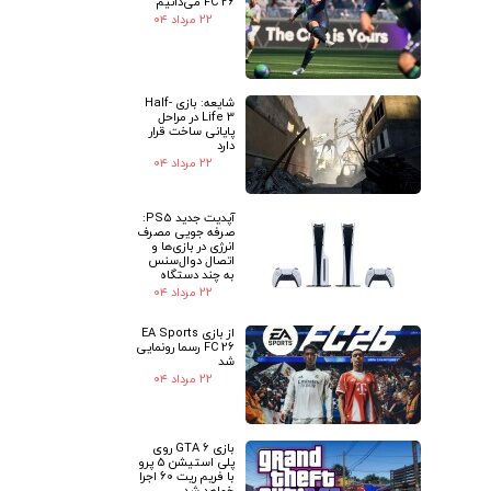
FC 26 می‌دانیم
۲۲ مرداد ۰۴
شایعه: بازی Half-
Life 3 در مراحل
پایانی ساخت قرار
دارد
۲۲ مرداد ۰۴
آپدیت جدید PS5:
صرفه جویی مصرف
انرژی در بازی‌ها و
اتصال دوال‌سنس
به چند دستگاه
۲۲ مرداد ۰۴
از بازی EA Sports
FC 26 رسما رونمایی
شد
۲۲ مرداد ۰۴
بازی GTA 6 روی
پلی استیشن 5 پرو
با فریم ریت 60 اجرا
خواهد شد