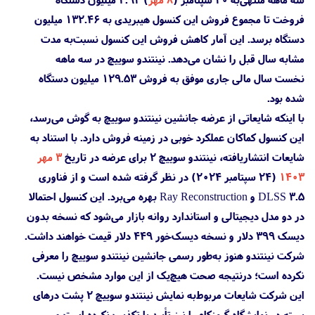
فروخت تا مجموع فروش این کنسول هیبریدی به ۱۳۲.۴۶ میلیون
دستگاه برسد. این آمار کاهش فروش این کنسول نسبت‌به مدت
مشابه سال قبل را نشان می‌دهد. نینتندو سوییچ در سه ماهه
نخست سال مالی جاری موفق به فروش ۱۲۹.۵۳ میلیون دستگاه
شده بود.
با اینکه شایعاتی از عرضه جانشین نینتندو سوییچ به گوش می‌رسد،
این کنسول کماکان عملکرد خوبی در زمینه فروش دارد. با استناد به
شایعات انتشاریافته، نینتندو سوییچ ۲ برای عرضه در تاریخ
۳ مهر
۱۴۰۳
(۲۴ سپتامبر ۲۰۲۴) در نظر گرفته شده است و از فناوری
DLSS 3.5 و Ray Reconstruction بهره می‌برد. این کنسول احتمالا
در دو مدل دیجیتالی و استاندارد روانه بازار می‌شود که نسخه بدون
دیسک ۳۹۹ دلار و نسخه دیسک‌خور ۴۴۹ دلار قیمت خواهند داشت.
شرکت نینتندو هنوز به‌طور رسمی جانشین نینتندو سوییچ را معرفی
نکرده است؛ درنتیجه صحت هیچ‌یک از این موارد مشخص نیست.
این شرکت شایعات مربوط‌به نمایش نینتندو سوییچ ۲ پشت درهای
بسته در نمایشگاه گیمزکام را نیز تأیید یا تکذیب نکرده است و