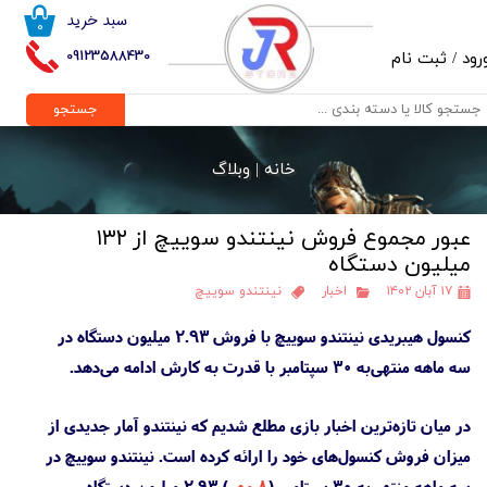
سبد خرید
۰
حساب کاربری من
09123588430
رود
/
ثبت نام
تغییر گذر واژه
جستجو
سفارشات
خانه |
وبلاگ
خروج از حساب کاربری
عبور مجموع فروش نینتندو سوییچ از ۱۳۲
میلیون دستگاه
۱۷ آبان ۱۴۰۲
اخبار
نینتندو سوییچ
کنسول هیبریدی نینتندو سوییچ با فروش ۲.۹۳ میلیون دستگاه در
سه ماهه منتهی‌به ۳۰ سپتامبر با قدرت به کارش ادامه می‌دهد.
در میان تازه‌ترین اخبار بازی مطلع شدیم که نینتندو آمار جدیدی از
میزان فروش کنسول‌های خود را ارائه کرده است. نینتندو سوییچ در
سه ماهه منتهی‌به ۳۰ سپتامبر (
۸ مهر
) ۲.۹۳ میلیون دستگاه