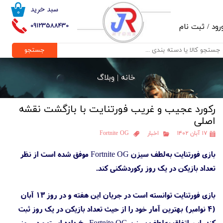
سبد خرید
۰
حساب کاربری من
09123588430
رود
/
ثبت نام
تغییر گذر واژه
جستجو
سفارشات
خانه |
وبلاگ
خروج از حساب کاربری
رکورد عجیب و غریب فورتنایت با بازگشت نقشه
اصلی
۱۷ آبان ۱۴۰۲
اخبار
Fortnite OG
بازی فورتنایت به‌لطف سیزن Fortnite OG موفق شده است از نظر
تعداد بازیکن در یک روز رکوردشکنی کند.
بازی فورتنایت توانسته است در جریان این هفته و در روز ۱۳ آبان
(۴ نوامبر) بهترین آمار خود را از حیث تعداد بازیکن در یک روز ثبت
کند. این اتفاق به‌لطف سیزن Fortnite OG رخ داده است و در روز