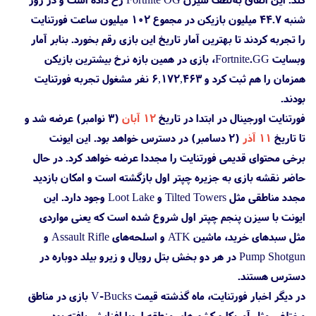
شنبه ۴۴.۷ میلیون بازیکن در مجموع ۱۰۲ میلیون ساعت فورتنایت
را تجربه کردند تا بهترین آمار تاریخ این بازی رقم بخورد. بنابر آمار
وبسایت Fortnite.GG، بازی در همین بازه نرخ بیشترین بازیکن
همزمان را هم ثبت کرد و ۶,۱۷۲,۴۶۳ نفر مشغول تجربه فورتنایت
بودند.
فورتنایت اورجینال در ابتدا در تاریخ
۱۲ آبان
(۳ نوامبر) عرضه شد و
تا تاریخ
۱۱ آذر
(۲ دسامبر) در دسترس خواهد بود. این ایونت
برخی محتوای قدیمی فورتنایت را مجددا عرضه خواهد کرد. در حال
حاضر نقشه بازی به جزیره چپتر اول بازگشته است و امکان بازدید
مجدد مناطقی مثل Tilted Towers و Loot Lake وجود دارد. این
ایونت با سیزن پنجم چپتر اول شروع شده است که یعنی مواردی
مثل سبدهای خرید، ماشین ATK و اسلحه‌های Assault Rifle و
Pump Shotgun در هر دو بخش بتل رویال و زیرو بیلد دوباره در
دسترس هستند.
در دیگر اخبار فورتنایت، ماه گذشته قیمت V-Bucks بازی در مناطق
مختلفی مثل آمریکا و کشورهای منطقه اروپا افزایش یافته بود.