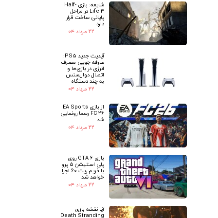
شایعه: بازی Half-
Life 3 در مراحل
پایانی ساخت قرار
دارد
۲۲ مرداد ۰۴
آپدیت جدید PS5:
صرفه جویی مصرف
انرژی در بازی‌ها و
اتصال دوال‌سنس
به چند دستگاه
۲۲ مرداد ۰۴
از بازی EA Sports
FC 26 رسما رونمایی
شد
۲۲ مرداد ۰۴
بازی GTA 6 روی
پلی استیشن 5 پرو
با فریم ریت 60 اجرا
خواهد شد
۲۲ مرداد ۰۴
آیا نقشه بازی
Death Stranding