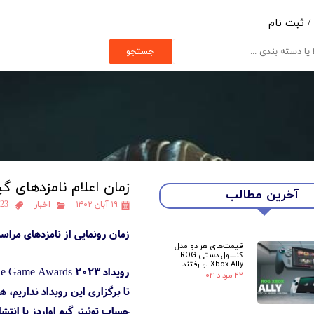
/
ثبت نام
ب کاربری من
جستجو
یر گذر واژه
رشات
ج از حساب کاربری
زمان اعلام نامزدهای گیم ا
آخرین مطالب
۱۹ آبان ۱۴۰۲
اخبار
23
زمان رونمایی از نامزدهای مراسم The Game Awards 2023 به میزبانی جف کیلی با پخش ویدیو جدیدی اعلا
قیمت‌های هر دو مدل
کنسول دستی ROG
Xbox Ally لو رفتند
۲۲ مرداد ۰۴
تا برگزاری این رویداد نداریم، 