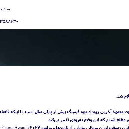
سبد خ
23588430
 میزبانی می‌شود، معمولا آخرین رویداد مهم گیمینگ پیش از پایان سال است. با اینکه فاصل
زی مطلع شدیم که این وضع به‌زودی تغییر می‌کند.
حساب توئیتر گیم اواردز با انتشار توئیت جدیدی تأیید کرد که طرفدارها باید رأس ساعت ۲۰:۳۰ دوشنبه ۲۲ آبان به‌وقت ایران منتظر رونمایی از نامزدهای مراس