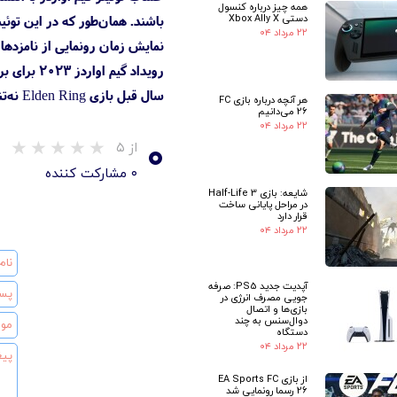
همه چیز درباره کنسول
دستی Xbox Ally X
۲۲ مرداد ۰۴
نمایش زمان رونمایی از نامزده
رویداد گیم اواردز ۲۰۲۳ برای برگزاری در تاریخ
سال قبل بازی Elden Ring نه‌تنها به‌عنوان بهترین بازی سال انتخاب شد، بلکه جایزه بهترین کارگردانی هنری و بهترین بازی نقش‌آفرینی را نیز به خانه برد.
هر آنچه درباره بازی FC
26 می‌دانیم
۲۲ مرداد ۰۴
۰
از ۵
۰ مشارکت کننده
شایعه: بازی Half-Life 3
در مراحل پایانی ساخت
قرار دارد
۲۲ مرداد ۰۴
آپدیت جدید PS5: صرفه
جویی مصرف انرژی در
بازی‌ها و اتصال
دوال‌سنس به چند
دستگاه
۲۲ مرداد ۰۴
★
از بازی EA Sports FC
26 رسما رونمایی شد