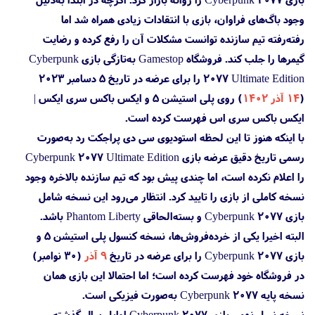
وجود باگ‌های فراوان، بازی با انتقادات زیادی همراه شد اما
رفته‌رفته تیم سازنده توانست مشکلات آن را رفع کرده و رضایت
گیمرها را جلب کند. فروشگاه Gamestop به‌تازگی بازی Cyberpunk
2077 Ultimate Edition را برای عرضه در تاریخ ۵ دسامبر ۲۰۲۳
(
۱۴ آذر ۱۴۰۲
) روی پلی استیشن 5 و ایکس باکس سری ایکس |
ایکس باکس سری اس فهرست کرده است.
با اینکه هنوز تا این لحظه استودیوی سی دی پراجکت رد به‌صورت
رسمی تاریخ دقیق عرضه بازی Cyberpunk 2077 Ultimate Edition
را اعلام نکرده است، اما چندی پیش بود که تیم سازنده بالاخره وجود
نسخه کاملی از بازی را تایید کرد. انتظار می‌رود این نسخه شامل
بازی Cyberpunk 2077 و بسته‌الحاقی Phantom Liberty باشد.
البته اخیرا یکی از خرده‌فروش‌ها، نسخه کنسول پلی استیشن 5 و
بازی Cyberpunk 2077 را برای عرضه در تاریخ
۹ آذر
(۳۰ نوامبر)
در فروشگاه خود فهرست کرده است؛ اما احتمالا این بازی همان
نسخه پایه Cyberpunk 2077 به‌صورت فیزیکی است.
نسخه نسل نهمی بازی Cyberpunk 2077 اوایل سال گذشته