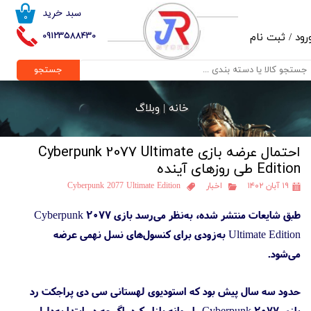
سبد خرید
۰
حساب کاربری من
09123588430
رود
/
ثبت نام
تغییر گذر واژه
جستجو
سفارشات
خانه |
وبلاگ
خروج از حساب کاربری
احتمال عرضه بازی Cyberpunk 2077 Ultimate
Edition طی روزهای آینده
۱۹ آبان ۱۴۰۲
اخبار
Cyberpunk 2077 Ultimate Edition
طبق شایعات منتشر شده، به‌نظر می‌رسد بازی Cyberpunk 2077
Ultimate Edition به‌زودی برای کنسول‌های نسل نهمی عرضه
می‌شود.
حدود سه سال پیش بود که استودیوی لهستانی سی دی پراجکت رد
بازی Cyberpunk 2077 را روانه بازار کرد. اگرچه در ابتدا به‌دلیل