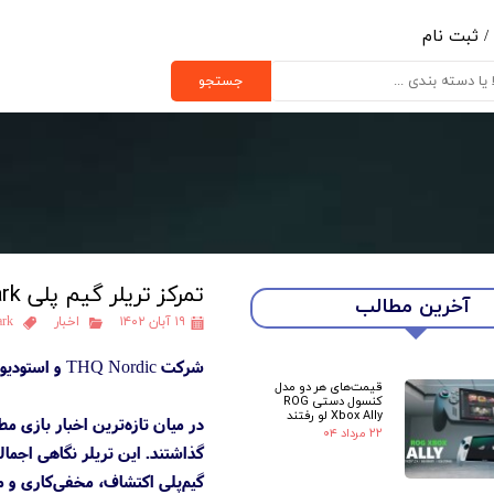
/
ثبت نام
ب کاربری من
جستجو
یر گذر واژه
رشات
ج از حساب کاربری
تمرکز تریلر گیم پلی Alone in the Dark بر کاوش و مبارزات
آخرین مطالب
۱۹ آبان ۱۴۰۲
اخبار
ark
شرکت THQ Nordic و استودیو Pieces Interactive تریلر گیم‌پلی جدیدی از ریبوت بازی Alone in the Dark را پخش کردند.
قیمت‌های هر دو مدل
کنسول دستی ROG
Xbox Ally لو رفتند
۲۲ مرداد ۰۴
گذاشتند. این تریلر نگاهی اجمال
گیم‌پلی اکتشاف، مخفی‌کاری و مب