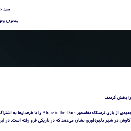
سبد خ
23588430
در میان تازه‌ترین اخبار بازی مطلع شدیم که شرکت THQ Nordic و استودیو Pieces Interactive تریلر کاملا جدیدی از بازی ترسناک بقامحور Alone in the Dark را با طرفدارها به ا
ول کاوش در شهر دلهره‌آوری نشان می‌دهد که در تاریکی فرو رفته است. در این