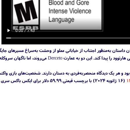
می‌شود، قهرمان داستان به‌منظور اجتناب از خیابانی مملو از وحشت به‌سراغ مسیرهای جای
می‌رود. وقایع این بازی در دهه ۱۹۲۰ رخ می‌دهد که کارآگاه ادوارد کارنبی تلاش می‌کند تا عموی گم‌شده امیلی هارتوود را پیدا کند. این دو به عمارت Derceto می‌روند، اما ناگهان سروک
ند بود و هر یک دیدگاه منحصربه‌فردی به دستان دارند. شخصیت‌های بازی واک
(۱۶ ژانویه ۲۰۲۴) با برچسب قیمتی ۵۹.۹۹ دلار برای ایکس با