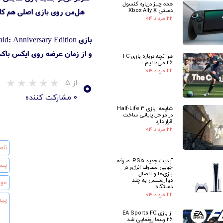
همه چیز درباره کنسول
دستی Xbox Ally X
۲۲ مرداد ۰۴
و از زمان عرضه روی ایکس باکس 360 به‌عنوان یکی از اولین و پیشروترین آثار مستقل روی کنسول‌ها شناخ
هر آنچه درباره بازی FC
26 می‌دانیم
۲۲ مرداد ۰۴
۰
از ۵
۰ مشارکت کننده
شایعه: بازی Half-Life 3
در مراحل پایانی ساخت
قرار دارد
۲۲ مرداد ۰۴
آپدیت جدید PS5: صرفه
جویی مصرف انرژی در
بازی‌ها و اتصال
دوال‌سنس به چند
دستگاه
۲۲ مرداد ۰۴
★
از بازی EA Sports FC
26 رسما رونمایی شد