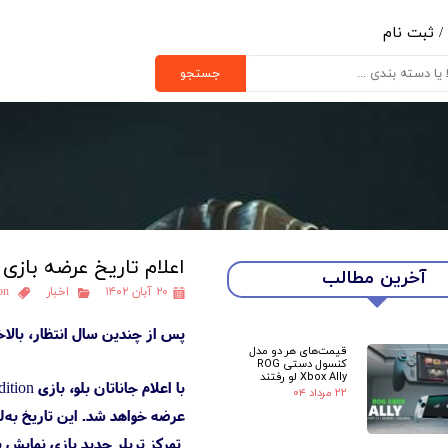
/
ثبت نام
ب کاربری من
جستجو
یر گذر واژه
رشات
ج از حساب کاربری
اعلام تاریخ عرضه بازی Braid: Anniversary Edition
آخرین مطالب
۲۰ آبان ۱۴۰۲
اخبار
on
پس از چندین سال انتظار، بالاخره با انتشار تریلری
قیمت‌های هر دو مدل
کنسول دستی ROG
Xbox Ally لو رفتند
با اعلام جاناتان بلو، بازی Braid: Anniversary Edition بالاخره در تاریخ
۲۲ مرداد ۰۴
عرضه خواهد شد. این تاریخ به