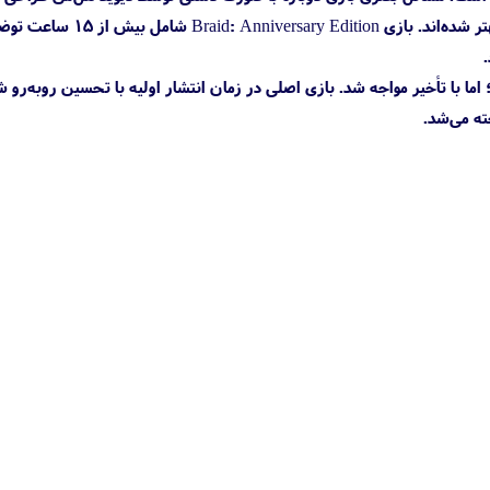
هل‌من روی بازی اصلی هم کار کرده بود. دیگر جنبه‌های بازی شامل صداگذاری و موسیقی‌های Braid هم بهتر شده‌اند. ب
Braid: An ابتدا در سال ۲۰۲۰ معرفی شده بود و قرار بود در سال ۲۰۲۱ عرضه شود؛ اما با تأخیر مواجه شد. بازی اصلی در زمان انتشار اولیه با تحسین رو‌