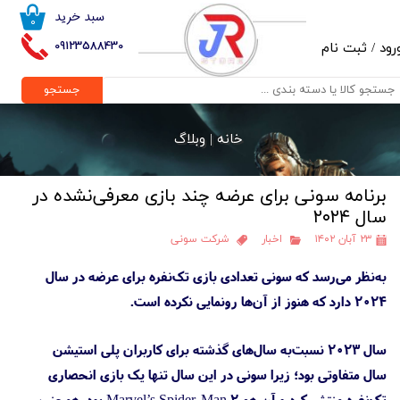
سبد خرید
۰
حساب کاربری من
09123588430
رود
/
ثبت نام
تغییر گذر واژه
جستجو
سفارشات
خانه |
وبلاگ
خروج از حساب کاربری
برنامه سونی برای عرضه چند بازی معرفی‌نشده در
سال ۲۰۲۴
۲۳ آبان ۱۴۰۲
اخبار
شرکت سونی
به‌نظر می‌رسد که سونی تعدادی بازی تک‌نفره برای عرضه در سال
۲۰۲۴ دارد که هنوز از آن‌ها رونمایی نکرده است.
سال ۲۰۲۳ نسبت‌به سال‌های گذشته برای کاربران پلی استیشن
سال متفاوتی بود؛ زیرا سونی در این سال تنها یک بازی انحصاری
تک‌نفره منتشر کرد و آن هم Marvel’s Spider-Man 2 بود. همچنین