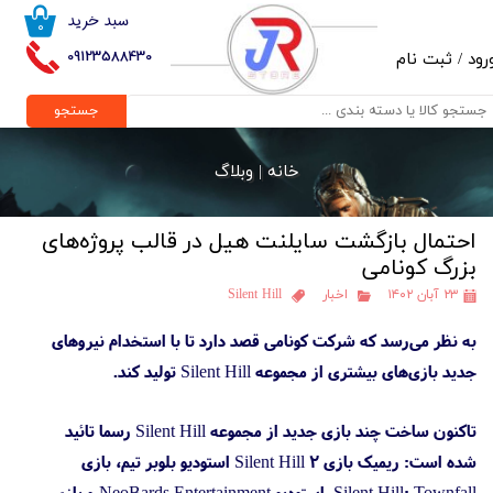
سبد خرید
۰
حساب کاربری من
09123588430
رود
/
ثبت نام
تغییر گذر واژه
جستجو
سفارشات
خانه |
وبلاگ
خروج از حساب کاربری
احتمال بازگشت سایلنت هیل در قالب پروژه‌های
بزرگ کونامی
۲۳ آبان ۱۴۰۲
اخبار
Silent Hill
به نظر می‌رسد که شرکت کونامی قصد دارد تا با استخدام نیروهای
جدید بازی‌های بیشتری از مجموعه Silent Hill تولید کند.
تاکنون ساخت چند بازی جدید از مجموعه Silent Hill رسما تائید
شده است: ریمیک بازی Silent Hill 2 استودیو بلوبر تیم، بازی
Silent Hill: Townfall استودیو NeoBards Entertainment و بازی