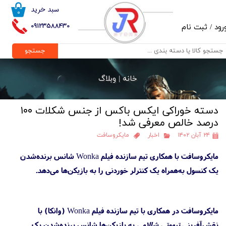
سبد خرید
۰
حساب کاربری من
09123588430
رود
/
ثبت نام
تغییر گذر واژه
جستجو
سفارشات
خانه |
وبلاگ
خروج از حساب کاربری
دسته خوراکی ایکس باکس از جنس شکلات ۱۰۰
درصد خالص معرفی شد!
۲۴ آبان ۱۴۰۲
اخبار
مایکروسافت
مایکروسافت با همکاری تیم سازنده فیلم Wonka شانس برنده‌شدن
یک کنسول به‌همراه یک کنترلر خوردنی را به بازیکن‌ها می‌دهد.
مایکروسافت در همکاری با تیم سازنده فیلم Wonka (وانکا) با
نقش‌آفرینی
تیموتی شالامی
به بازیکن‌ها شانس برنده‌شدن یک