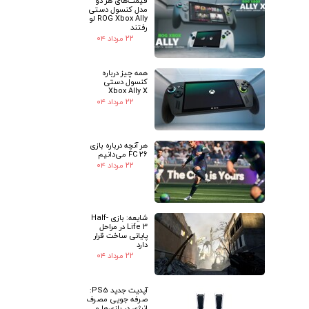
★
★
قیمت‌های هر دو
مدل کنسول دستی
ROG Xbox Ally لو
رفتند
۲۲ مرداد ۰۴
همه چیز درباره
کنسول دستی
Xbox Ally X
۲۲ مرداد ۰۴
هر آنچه درباره بازی
FC 26 می‌دانیم
۲۲ مرداد ۰۴
شایعه: بازی Half-
Life 3 در مراحل
پایانی ساخت قرار
دارد
۲۲ مرداد ۰۴
آپدیت جدید PS5:
صرفه جویی مصرف
انرژی در بازی‌ها و