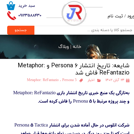
سبد خرید
۰
حساب کاربری من
09123588430
رود
/
ثبت نام
تغییر گذر واژه
جستجو
سفارشات
خانه |
وبلاگ
خروج از حساب کاربری
شایعه: تاریخ انتشار Persona 6 و Metaphor:
ReFantazio فاش شد
۲۴ آبان ۱۴۰۲
اخبار
Persona 5
،
Metaphor: ReFantazio
به‌تازگی یک منبع خبری تاریخ انتشار بازی Metaphor: ReFantazio
و چند پروژه مرتبط با Persona 5 را فاش کرده است.
شرکت اتلوس در حال آماده شدن برای انتشار Persona 5 Tactica
است که تا چند روز دیگر در دسترس تمام پلتفرم‌ها قرار خواهد