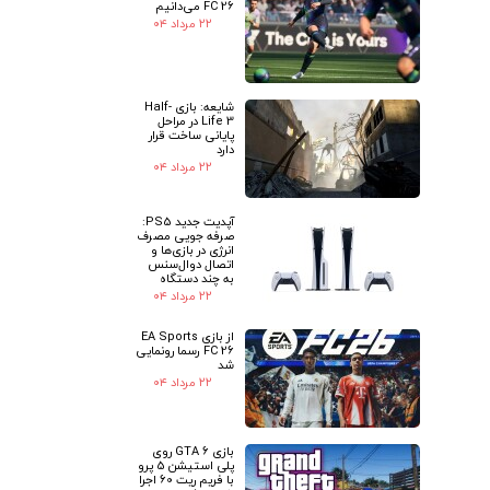
FC 26 می‌دانیم
۲۲ مرداد ۰۴
شایعه: بازی Half-
Life 3 در مراحل
پایانی ساخت قرار
دارد
۲۲ مرداد ۰۴
آپدیت جدید PS5:
صرفه جویی مصرف
انرژی در بازی‌ها و
اتصال دوال‌سنس
به چند دستگاه
۲۲ مرداد ۰۴
از بازی EA Sports
FC 26 رسما رونمایی
شد
۲۲ مرداد ۰۴
بازی GTA 6 روی
پلی استیشن 5 پرو
با فریم ریت 60 اجرا