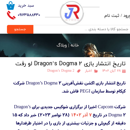
سبد خرید
۰
حساب کاربری من
09123588430
رود
/
ثبت نام
تغییر گذر واژه
جستجو
سفارشات
خانه |
وبلاگ
خروج از حساب کاربری
تاریخ انتشار بازی Dragon’s Dogma 2 لو رفت
۲۸ آبان ۱۴۰۲
اخبار
Dragon’s Dogma 2
تاریخ انتشار بازی اکشن نقش‌آفرینی Dragon’s Dogma 2 شرکت
کپکام توسط سازمان PEGI فاش شد.
شرکت Capcom اخیرا از برگزاری شوکیس جدیدی برای Dragon’s
Dogma 2 در تاریخ
۷ آذر ۱۴۰۲
(۲۸ نوامبر ۲۰۲۳) خبر داد که ۱۵
دقیقه از گیم‌پلی و جزئیات بیشتری از بازی را در اختیار طرفدارها