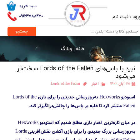
سبد خرید
۰
حساب کاربری من
09123588430
رود
/
ثبت نام
تغییر گذر واژه
جستجو
سفارشات
خانه |
وبلاگ
خروج از حساب کاربری
نبرد با باس‌های Lords of the Fallen سخت‌تر
می‌شود
۲۸ آبان ۱۴۰۲
اخبار
Lords of the Fallen
استودیو Hexworks به‌روزرسانی جدیدی را برای بازی Lords of the
Fallen منتشر کرد تا غلبه بر باس‌ها را چالش‌برانگیزتر کند.
در میان تازه‌ترین اخبار بازی مطلع شدیم که استودیو Hexworks
به‌روزرسانی بزرگ جدیدی را برای بازی اکشن نقش‌آفرینی Lords
of the Fallen منتشر کرده است. این آپدیت مجموعه‌ای از تغییرات