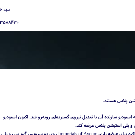
سبد خ
23588430
ی بود که استودیو سازنده آن با تعدیل نیروی گسترده‌ای رو‌به‌رو شد. اکنون استودیو
برت رابینز، مدیرعامل استودیو Ascendant در گفت‌وگو با رسانه ویندوز سنترال تأیید کرد که آن‌ها در حال مذاکره برای عرضه بازی mortals of Aveum