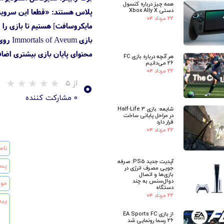
همه چیز درباره کنسول
دستی Xbox Ally X
پلاس هستند: «قطعا این سرویس‌
۲۲ مرداد ۰۴
مایکروسافت] هستیم تا بازی را 
محتوای پایان بازی بیشتری اضاف
هر آنچه درباره بازی FC
26 می‌دانیم
۲۲ مرداد ۰۴
۰
از ۵
۰ مشارکت کننده
شایعه: بازی Half-Life 3
در مراحل پایانی ساخت
قرار دارد
۲۲ مرداد ۰۴
آپدیت جدید PS5: صرفه
جویی مصرف انرژی در
بازی‌ها و اتصال
دوال‌سنس به چند
دستگاه
۲۲ مرداد ۰۴
★
از بازی EA Sports FC
26 رسما رونمایی شد