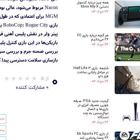
همه چیز درباره کنسول
دستی Xbox Ally X
۲۲ مرداد ۰۴
MGM برای اعتمادی که در طول این همکاری به ما داشت و همچنین از تمام بازیکنانی که در موفقیت این بازی مشارکت داشتند، قدردانی کنیم».
با
پیتر ولر در نقش پلیس آهنی قرار
هر آنچه درباره بازی FC
26 می‌دانیم
بازیکن‌ها در این بازی کنترل پل
۲۲ مرداد ۰۴
بررسی صحنه جرم و بررسی سرنخ‌ها
بازسازی سلامت دسترسی پیدا کنند. بازی RoboCop: Rogue City هم‌اکنون روی کامپیوترها، پلی استیشن 5، ایکس باکس سری ایکس 
شایعه: بازی Half-Life 3
در مراحل پایانی ساخت
۰
قرار دارد
از ۵
۲۲ مرداد ۰۴
۰ مشارکت کننده
آپدیت جدید PS5: صرفه
جویی مصرف انرژی در
بازی‌ها و اتصال
دوال‌سنس به چند
دستگاه
۲۲ مرداد ۰۴
از بازی EA Sports FC
26 رسما رونمایی شد