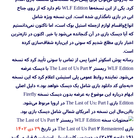
کرد. یکی از این نسخه‌ها WLF Edition نام دارد که از روی جناح
ابی در بازی نامگذاری شده است. این نسخه ویژه شامل
انواع‌واقسام لوازم ازجمله استیل بوک است، اما تاکنون نمی‌دانستیم
که آیا دیسک بازی در آن گنجانده می‌شود یا خیر. اکنون در تازه‌ترین
اخبار بازی مطلع شدیم که سونی در این‌باره شفاف‌سازی کرده
است.
رسانه پوش اسکوئر اخیرا پس از تماس با سونی تأیید کرد که نسخه
WLF Edition ریمستر The Last of Us Part 2 با دیسک عرضه
می‌شود. نماینده روابط عمومی پلی استیشن اعلام کرد که این نسخه
«به‌جای کد دانلود بازی شامل یک دیسک خواهد بود.» دلیل اصلی
ابهام درباره این موضوع به عرضه بدون دیسک نسخه Firefly
Edition بازی The Last of Us: Part I در اروپا مربوط می‌شود.
بااین‌حال این نسخه در آمریکای شمالی شامل دیسک بازی بود.
بازی The Last of Us Part 2 Remastered در تاریخ
۲۹ دی ۱۴۰۲
(۱۹ ژانویه ۲۰۲۴) در دسترس کاربران پلی استیشن 5 قرار می‌گیرد