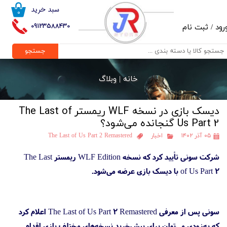
سبد خرید
۰
حساب کاربری من
09123588430
رود
/
ثبت نام
تغییر گذر واژه
جستجو
سفارشات
خانه |
وبلاگ
خروج از حساب کاربری
دیسک بازی در نسخه WLF ریمستر The Last of
Us Part 2 گنجانده می‌شود؟
۰۵ آذر ۱۴۰۲
اخبار
The Last of Us Part 2 Remastered
شرکت سونی تأیید کرد که نسخه WLF Edition ریمستر The Last
of Us Part 2 با دیسک بازی عرضه می‌شود.
سونی پس از معرفی The Last of Us Part 2 Remastered اعلام کرد
که به‌زودی می‌توان برای پیش‌خرید نسخه‌های مختلف بازی اقدام