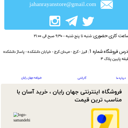
jahanrayanstore@gmail.com
اعت کاری حضوری:
شنبه تا پنج شنبه – ۹:۳۰ صبح الی ۲۱:۰۰
درس فروشگاه شماره 1:
البرز - کرج - میدان کرج - خیابان دانشکده - پاساژ دانشکده
بقه پایین پلاک ۴
خبرنامه جهان رایان
درباره ما
گارانتی
فروشگاه اینترنتی جهان رایان ، خرید آسان با
مناسب ترین قیمت​​​​​​​