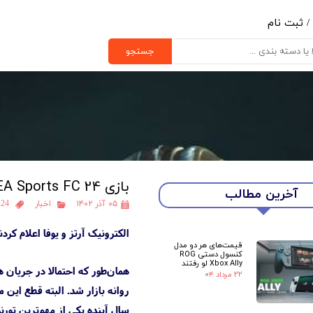
/
ثبت نام
ب کاربری من
جستجو
یر گذر واژه
رشات
ج از حساب کاربری
بازی EA Sports FC 24 میزبان جام ملت‌های اروپا ۲۰۲۴ می‌شود
آخرین مطالب
۰۵ آذر ۱۴۰۲
اخبار
 24
الکترونیک آرتز و یوفا اعلام کردند که جام ملت‌های اروپا ۲۰۲۴ سال آینده با 
قیمت‌های هر دو مدل
کنسول دستی ROG
Xbox Ally لو رفتند
۲۲ مرداد ۰۴
روانه بازار شد. البته قطع این م