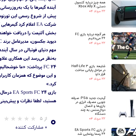
همه چیز درباره کنسول
دستی Xbox Ally X
۲۲ مرداد ۰۴
پیش از شروع رسمی این تورنومن
شرکت EA اعلام کرد گیمرهایی که از تاریخ
بخش آلتیمت را دریافت خواهند کرد. فهرست این ۶ بازیکن شامل جک گریلیش، عثمان دمبله، فدریکو کیه‌
هر آنچه درباره بازی FC
26 می‌دانیم
۲۲ مرداد ۰۴
مهم دنیای فوتبالی در سال آینده 
شایعه: بازی Half-Life 3
در مراحل پایانی ساخت
قرار دارد
۲۲ مرداد ۰۴
کرد.»
آپدیت جدید PS5: صرفه
هستید، لطفا نظرات و پیش‌بینی‌های خود از ورود تورنومنت یورو ۲۰۲۴ 
جویی مصرف انرژی در
بازی‌ها و اتصال
دوال‌سنس به چند
دستگاه
۰
از ۵
۲۲ مرداد ۰۴
۰ مشارکت کننده
از بازی EA Sports FC
26 رسما رونمایی شد