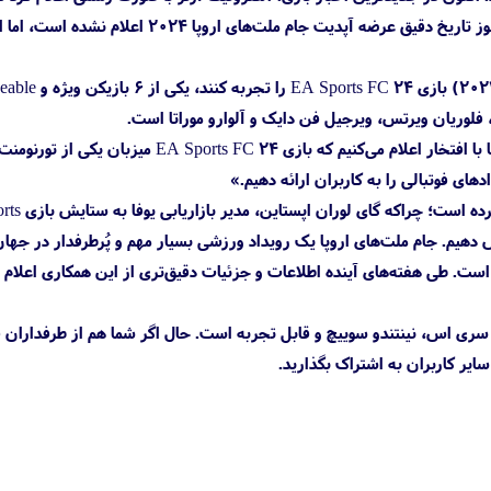
آینده گیمرها با یک به‌روزرسانی رایگان می‌توانند این تورنومنت را در بازی EA Sports FC 24 تجربه کنند. هنوز تاریخ دقیق عرضه آپدیت جام ملت‌های ا
(۱۶ ژانویه ۲۰۲۴) بازی EA Sports FC 24
دیوید جکسون، مدیرعامل برند EA Sports FC ضمن اعلام این خبر، از همکاری فوق‌العاده با یوفا خبر داد: «ما با افتخار اعلام می‌کنیم که بازی EA Sports FC 24
دهای فوتبالی را به کاربران ارائه دهیم.»
به‌نظر می‌رسد این همکاری علاوه‌بر اینکه باعث رضایت
و ۲۰۲۴ می‌توانیم همکاری خود با EA Sports را بیش‌ازپیش گسترش دهیم. جام ملت‌های اروپا یک رویداد ورزشی بسیار مهم و پُرطرفدار 
ا تجربه کنند، بسیار خوشحال‌کننده است. طی هفته‌های آینده اطلاعات و جزئیات دقیق‌تری از این همکاری اعل
ن 5، ایکس باکس سری ایکس، ایکس باکس سری اس، نینتندو سوییچ و قابل تجربه است. حال اگر شما هم از طرفدارا