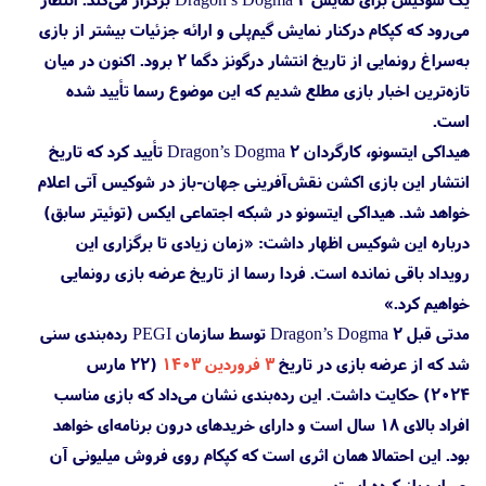
می‌رود که کپکام درکنار نمایش گیم‌پلی و ارائه جزئیات بیشتر از بازی
به‌سراغ رونمایی از تاریخ انتشار درگونز دگما ۲ برود. اکنون در میان
تازه‌ترین اخبار بازی مطلع شدیم که این موضوع رسما تأیید شده
است.
هیداکی ایتسونو، کارگردان Dragon’s Dogma 2 تأیید کرد که تاریخ
انتشار این بازی اکشن نقش‌آفرینی جهان-باز در شوکیس آتی اعلام
خواهد شد. هیداکی ایتسونو در شبکه اجتماعی ایکس (توئیتر سابق)
درباره این شوکیس اظهار داشت: «زمان زیادی تا برگزاری این
رویداد باقی نمانده است. فردا رسما از تاریخ عرضه بازی رونمایی
خواهیم کرد.»
مدتی قبل Dragon’s Dogma 2 توسط سازمان PEGI رده‌بندی سنی
شد که از عرضه بازی در تاریخ
۳ فروردین ۱۴۰۳
(۲۲ مارس
۲۰۲۴) حکایت داشت. این رده‌بندی نشان می‌داد که بازی مناسب
افراد بالای ۱۸ سال است و دارای خریدهای درون برنامه‌ای خواهد
بود. این احتمالا همان اثری است که کپکام روی فروش میلیونی آن
حساب باز کرده است.