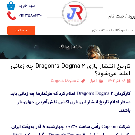
سبد خرید
۰
حساب کاربری من
09123588430
رود
/
ثبت نام
تغییر گذر واژه
جستجو
سفارشات
خانه |
وبلاگ
خروج از حساب کاربری
تاریخ انتشار بازی Dragon’s Dogma 2 چه زمانی
اعلام می‌شود؟
۰۸ آذر ۱۴۰۲
اخبار
Dragon’s Dogma 2
کارگردان Dragon’s Dogma 2 اعلام کرد که طرفدارها چه زمانی باید
منتظر اعلام تاریخ انتشار این بازی اکشن نقش‌آفرینی جهان-باز
باشند.
شرکت Capcom رأس ساعت ۰۰:۳۰ چهارشنبه ۸ آذر به‌وقت ایران
یک شوکیس برای نمایش Dragon’s Dogma 2 برگزار می‌کند. انتظار