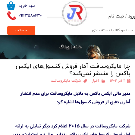
سبد خرید
۰
حساب کاربری من
09123588430
رود
/
ثبت نام
تغییر گذر واژه
جستجو
سفارشات
خانه |
وبلاگ
خروج از حساب کاربری
چرا مایکروسافت آمار فروش کنسول‌های ایکس
باکس را منتشر نمی‌کند؟
۱۱ آذر ۱۴۰۲
اخبار
شرکت مایکروسافت
مدیر مالی ایکس باکس به دلایل مایکروسافت برای عدم انتشار
آماری دقیق از فروش کنسول‌ها اشاره کرد.
شرکت مایکروسافت در سال ۲۰۱۵ اعلام کرد دیگر تمایلی به ارائه
آمار فروش کنسول‌های ایکس باکس ندارد. حال تیم استوارت، مدیر