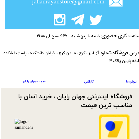
jahanrayanstore@gmail.com
اعت کاری حضوری:
شنبه تا پنج شنبه – ۹:۳۰ صبح الی ۲۱:۰۰
درس فروشگاه شماره 1:
البرز - کرج - میدان کرج - خیابان دانشکده - پاساژ دانشکده
بقه پایین پلاک ۴
خبرنامه جهان رایان
درباره ما
گارانتی
فروشگاه اینترنتی جهان رایان ، خرید آسان با
مناسب ترین قیمت​​​​​​​