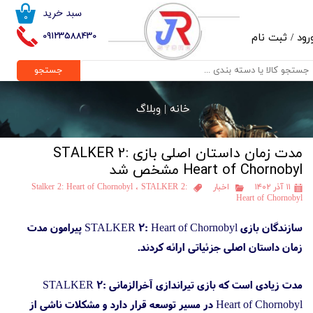
سبد خرید
۰
حساب کاربری من
09123588430
رود
/
ثبت نام
تغییر گذر واژه
جستجو
سفارشات
خانه |
وبلاگ
خروج از حساب کاربری
مدت زمان داستان اصلی بازی STALKER 2:
Heart of Chornobyl مشخص شد
۱۱ آذر ۱۴۰۲
اخبار
STALKER 2:
،
Stalker 2: Heart of Chornobyl
Heart of Chornobyl
سازندگان بازی STALKER 2: Heart of Chornobyl پیرامون مدت
زمان داستان اصلی جزئیاتی ارائه کردند.
مدت زیادی است که بازی تیراندازی آخرالزمانی STALKER 2:
Heart of Chornobyl در مسیر توسعه قرار دارد و مشکلات ناشی از