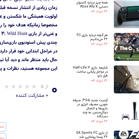
همه چیز درباره کنسول
دستی Xbox Ally X
زمان زیادی از انتشار نسخه قبل
۲۲ مرداد ۰۴
اولویت همیشگی ما شکستن و عبور
مخصوصا زمانیکه هدف خود را روی
و غنی‌تر از بازی The Witcher 3: Wild Hunt در تمام جهات است.»
هر آنچه درباره بازی FC
26 می‌دانیم
۲۲ مرداد ۰۴
در مراحل ابتدایی خود قرار دارد. چندی پیش در ه
این مجموعه هستید، نظرات و پیش‌
شایعه: بازی Half-Life 3
در مراحل پایانی ساخت
قرار دارد
۲۲ مرداد ۰۴
۰
از ۵
۰ مشارکت کننده
آپدیت جدید PS5: صرفه
جویی مصرف انرژی در
بازی‌ها و اتصال
دوال‌سنس به چند
دستگاه
۲۲ مرداد ۰۴
از بازی EA Sports FC
26 رسما رونمایی شد