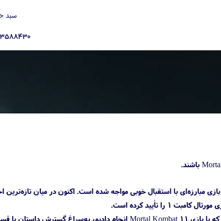
سبد خ
23588430
 اما بخش داستانی این بازی مبارزه‌ای با استقبال خوبی مواجه شده است. اکنون در میان تازه‌ترین ا
اد بون در گفت‌وگو با نشریه برزیلی Omelete در رویداد Comic Con Experience گفت: «درست مانند کاری که با بازی Mortal Kombat 11 انجام دادیم، به‌سراغ