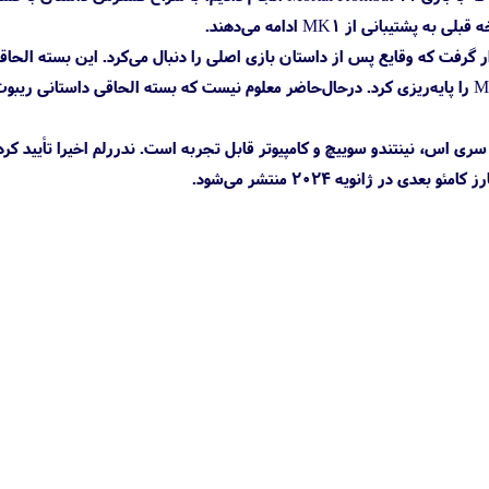
نی از MK1 ادامه می‌دهند.
ه الحاقی تحت عنوان Aftermath در دسترس بازیکن‌ها قرار گرفت که وقایع پس از داستان بازی اصلی را دنبال می‌کرد. این بسته الح
چندین کاراکتر محبوب مجموعه مورتال کامبت را بازگرداند و بسیاری از رویدادهای مهم بازی Mortal Kombat 1 را پایه‌ریزی کرد. درحال‌حاضر معلوم نیست که بسته الحاقی داس
5، ایکس باکس سری ایکس | ایکس باکس سری اس، نینتندو سوییچ و کامپیوتر قابل تجربه است. ندررلم اخیرا تأیید ک