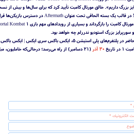
گ داریم». خالق مورتال کامبت تأیید کرد که برای سال‌ها و بیش از نسخه قبلی به پشتیبا
قسمت دوم Mortal Kombat 11 در قالب یک بست
 سورپرایز بزرگ استودیو ندررلم چه خواهد بود.
بازی Mortal Kombat 1 درحال‌حاضر در پلتفرم‌های پلی استیشن 
 تاریخ
۳۰ آذر
(۲۱ دسامبر) از راه می‌رسد؛ درحالی‌که خاملیون، مبارز کامئو بعدی در ژانویه ۲۰۲۴ منتشر می‌شود.