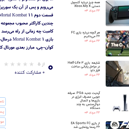
همه چیز درباره کنسول
دستی Xbox Ally X
می‌رویم و پس از آن یک سورپرایز بزر
۲۲ مرداد ۰۴
کامبت چه زمانی از راه می‌رسد و
هر آنچه درباره بازی FC
26 می‌دانیم
۲۲ مرداد ۰۴
کوان-چی، مبارز بعدی مورتال کامبت ۱ در
۰
شایعه: بازی Half-Life 3
از ۵
در مراحل پایانی ساخت
قرار دارد
۰ مشارکت کننده
۲۲ مرداد ۰۴
آپدیت جدید PS5: صرفه
جویی مصرف انرژی در
بازی‌ها و اتصال
دوال‌سنس به چند
دستگاه
۲۲ مرداد ۰۴
از بازی EA Sports FC
26 رسما رونمایی شد