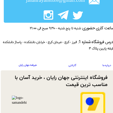
jahanrayanstore@gmail.com
اعت کاری حضوری:
شنبه تا پنج شنبه – ۹:۳۰ صبح الی ۲۱:۰۰
درس فروشگاه شماره 1:
البرز - کرج - میدان کرج - خیابان دانشکده - پاساژ دانشکده
بقه پایین پلاک ۴
خبرنامه جهان رایان
درباره ما
گارانتی
فروشگاه اینترنتی جهان رایان ، خرید آسان با
مناسب ترین قیمت​​​​​​​