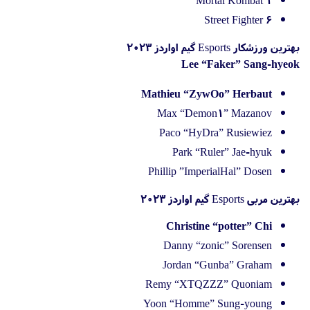
Street Fighter 6
بهترین ورزشکار Esports گیم اواردز 2023
Lee “Faker” Sang-hyeok
Mathieu “ZywOo” Herbaut
Max “Demon1” Mazanov
Paco “HyDra” Rusiewiez
Park “Ruler” Jae-hyuk
Phillip ”ImperialHal” Dosen
بهترین مربی Esports گیم اواردز 2023
Christine “potter” Chi
Danny “zonic” Sorensen
Jordan “Gunba” Graham
Remy “XTQZZZ” Quoniam
Yoon “Homme” Sung-young