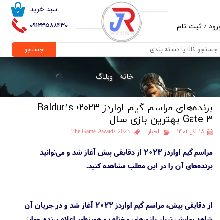
سبد خرید
۰
حساب کاربری من
09123588430
رود
/
ثبت نام
تغییر گذر واژه
جستجو
سفارشات
خانه |
وبلاگ
خروج از حساب کاربری
برنده‌های مراسم گیم اواردز ۲۰۲۳؛ Baldur’s
Gate 3 بهترین بازی سال
۱۸ آذر ۱۴۰۲
اخبار
The Game Awards 2023
مراسم گیم اواردز ۲۰۲۳ از دقایقی پیش آغاز شد و می‌توانید
برنده‌های آن را در این مطلب مشاهده کنید.
از دقایقی پیش، مراسم گیم اواردز ۲۰۲۳ آغاز شد و در جریان آن
شاهد نمایش تریلر بازی‌های مختلف و همینطور اعلام برنده جوایز