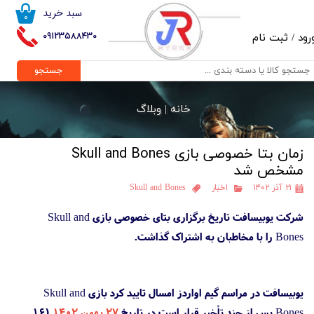
سبد خرید
۰
حساب کاربری من
09123588430
رود
/
ثبت نام
تغییر گذر واژه
جستجو
سفارشات
خانه |
وبلاگ
خروج از حساب کاربری
زمان بتا خصوصی بازی Skull and Bones
مشخص شد
۲۱ آذر ۱۴۰۲
اخبار
Skull and Bones
شرکت یوبیسافت تاریخ برگزاری بتای خصوصی بازی Skull and
Bones را با مخاطبان به اشتراک گذاشت.
یوبیسافت در مراسم گیم اواردز امسال تایید کرد بازی Skull and
Bones پس از چند تأخیر قرار است در تاریخ
۲۷ بهمن ۱۴۰۲
(۱۶