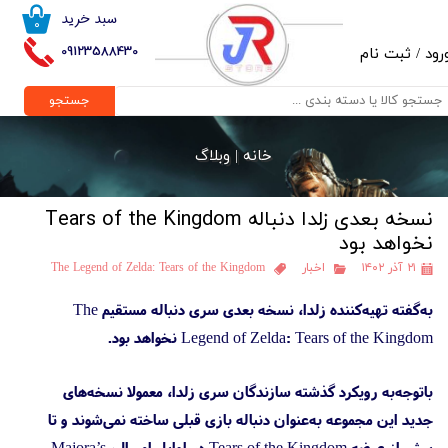
سبد خرید
۰
حساب کاربری من
09123588430
رود
/
ثبت نام
تغییر گذر واژه
جستجو
سفارشات
خانه |
وبلاگ
خروج از حساب کاربری
نسخه بعدی زلدا دنباله Tears of the Kingdom
نخواهد بود
۲۱ آذر ۱۴۰۲
اخبار
The Legend of Zelda: Tears of the Kingdom
به‌گفته تهیه‌کننده زلدا، نسخه بعدی سری دنباله‌ مستقیم The
Legend of Zelda: Tears of the Kingdom نخواهد بود.
باتوجه‌به رویکرد گذشته سازندگان سری زلدا، معمولا نسخه‌های
جدید این مجموعه به‌عنوان دنباله بازی قبلی ساخته نمی‌شوند و تا
پیش از عرضه Tears of the Kingdom در اوایل امسال، Majora’s