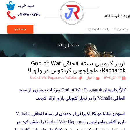
سبد خرید
۰
حساب کاربری من
09123588430
رود
/
ثبت نام
تغییر گذر واژه
جستجو
سفارشات
خانه |
وبلاگ
خروج از حساب کاربری
تریلر گیم‌پلی بسته الحاقی God of War
Ragnarok؛ ماجراجویی کریتوس در والهالا
۲۲ آذر ۱۴۰۲
اخبار
Valhalla
،
God of War Ragnarok
کارگردان‌های God of War Ragnarok جزئیات بیشتری از بسته
الحاقی Valhalla را در تریلر گیم‌پلی بازی ارائه کردند.
استودیو سانتا مونیکا اخیرا تریلر جدیدی از بسته الحاقی Valhalla
بازی اکشن ماجراجویی God of War Ragnarok را پخش کرد. در
این تریلر برونو ولاسکز و میهیر شث، کارگردان‌های بازی گاد آو وار