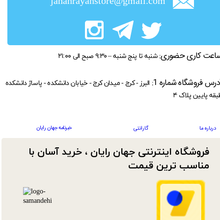
jahanrayanstore@gmail.com
اعت کاری حضوری:
شنبه تا پنج شنبه – ۹:۳۰ صبح الی ۲۱:۰۰
درس فروشگاه شماره 1:
البرز - کرج - میدان کرج - خیابان دانشکده - پاساژ دانشکده
بقه پایین پلاک ۴
خبرنامه جهان رایان
درباره ما
گارانتی
فروشگاه اینترنتی جهان رایان ، خرید آسان با
مناسب ترین قیمت​​​​​​​