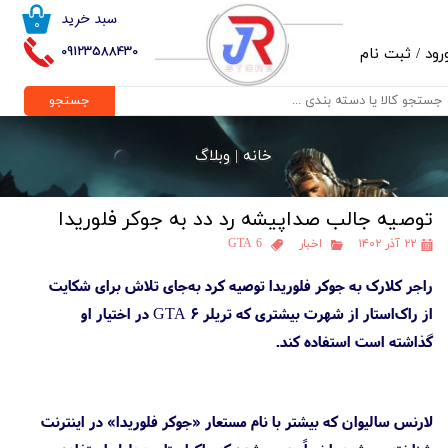
سبد خرید
۰
حساب کاربری من
09123588430
رود
/
ثبت نام
تغییر گذر واژه
جستجو
سفارشات
خانه |
وبلاگ
خروج از حساب کاربری
توصیه جالب صداپیشه رد دد به جوکر فلوریدا
۲۲ آذر ۱۴۰۲
اخبار
GTA 6
راجر کلارک به جوکر فلوریدا توصیه کرد به‌جای تلاش برای شکایت
از راک‌استار از شهرت بیشتری که تریلر GTA 6 در اختیار او
گذاشته است استفاده کند.
لارنس سالیوان که بیشتر با نام مستعار «جوکر فلوریدا» در اینترنت