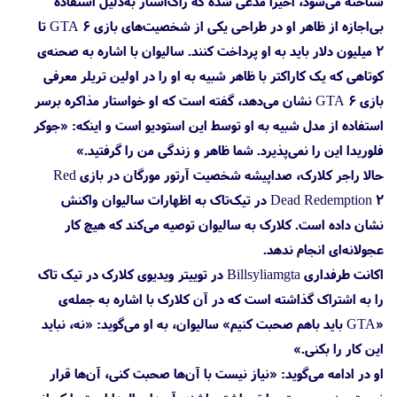
شناخته می‌شود، اخیراً مدعی شده که راک‌استار به‌دلیل استفاده
بی‌اجازه از ظاهر او در طراحی یکی از شخصیت‌های بازی GTA 6 تا
۲ میلیون دلار باید به او پرداخت کنند. سالیوان با اشاره به صحنه‌ی
کوتاهی که یک کاراکتر با ظاهر شبیه به او را در اولین تریلر معرفی
بازی GTA 6 نشان می‌دهد، گفته است که او خواستار مذاکره برسر
استفاده از مدل شبیه به او توسط این استودیو است و اینکه: «جوکر
فلوریدا این را نمی‌پذیرد. شما ظاهر و زندگی من را گرفتید.»
حالا راجر کلارک، صداپیشه شخصیت آرتور مورگان در بازی Red
Dead Redemption 2 در تیک‌تاک به اظهارات سالیوان واکنش
نشان داده است. کلارک به سالیوان توصیه می‌کند که هیچ کار
عجولانه‌ای انجام ندهد.
اکانت طرفداری Billsyliamgta در توییتر ویدیوی کلارک در تیک تاک
را به اشتراک گذاشته است که در آن کلارک با اشاره به جمله‌ی
«GTA باید باهم صحبت کنیم» سالیوان، به او می‌گوید: «نه، نباید
این کار را بکنی.»
او در ادامه می‌گوید: «نیاز نیست با آن‌ها صحبت کنی، آن‌ها قرار