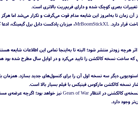
ییرات بصری کوچک شده و دارای فریم‌ریت بالاتری است.
ال کمرنگ و کمرنگ‌تر شد؛ از آن زمان تا به‌امروز این شایعه مدام قوت می‌گرفت و تکرار می‌شد اما هرگ
واقعیت به خود نگرفت. به‌هرحال همزمان با ادعای پادکست Double Barrel Gaming، این نسخه در دست ساخت قرار دارد. MrBoomStickXL، میزبان پادکست دابل بر
 هرچه زودتر منتشر شود؛ البته تا به‌اینجا تمامی این اطلاعات شایعه هستن
بلی که ساخت نسخه کالکشن را تایید می‌کرد و در اوایل سال مطرح شده بود هم
به‌نظر می‌رسد که کوالیشن یا استودیویی دیگر سه نسخه اول آن‌ را برای کنسول‌های جدید بسازد. همزمان ب
ار نسخه کالکشن مارکوس فینیکس با فیلم بسیار بالا است.
پس از موفقیت بازی Halo The Master Chief Collection، طرفداران سری بازی گیرز گمان کردند که چنین نسخه‌ی کالکشنی در انتظار Gears of War نیز خواه