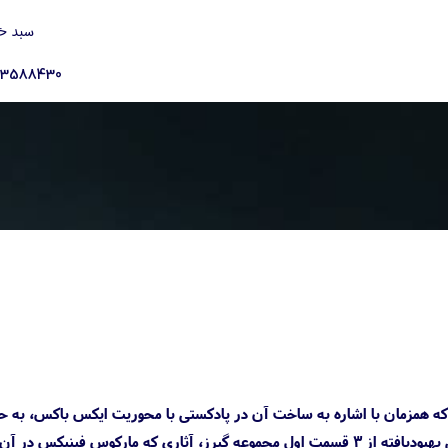
سبد خ
23588430
ن آن هستند و به‌نظر می‌رسد که همزمان با اشاره‌ به ساخت آن در پادکستی با محوریت ایکس باکس، به
پیوستن چنین شایعه‌ای دور از ذهن نباشد. بازی Gears of War Marcus Fenix Collection شامل نسخه‌هایی بهبودیافته از ۳ قسمت اول مجموعه گیرز، آثاری که مارکوس فینیکس در