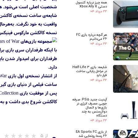
همه چیز درباره کنسول
شخصیت اصلی است می‌شود. هنوز
دستی Xbox Ally X
۲۲ مرداد ۰۴
نسخه کالکشن مارکوس فینیکس 
هر آنچه درباره بازی FC
26 می‌دانیم
۲۲ مرداد ۰۴
با اینکه طرفداران سری بازی بر
طرفداران برای امیدوار شدن بای
دارد.
شایعه: بازی Half-Life 3
در مراحل پایانی ساخت
قرار دارد
۲۲ مرداد ۰۴
ساخت فیلمی از دنیای بازی گیر
آپدیت جدید PS5: صرفه
کالکشن شروع بدی داشت و به‌همین دلیل احتمال تبدیل شدن n
جویی مصرف انرژی در
بازی‌ها و اتصال
دوال‌سنس به چند
دستگاه
۲۲ مرداد ۰۴
از بازی EA Sports FC
از ۵
26 رسما رونمایی شد