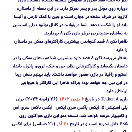
دوباره روی دوئل پدر و پسر تمرکز دارد. در این نقطه از داستان،
کازویا در شرف سلطه بر جهان است و جین با کمک لارس و آلیسا
باید او را شکست دهد. شما می‌توانید در کانال یوتیوب پلی استیشن
به تماشای جدیدترین تریلر بازی تکن ۸ بپردازید.
ظاهرا تکن ۸ قصد گنجاندن بیشترین کاراکترهای ممکن در داستان
را دارد
به‌نظر می‌رسد تکن ۸ قصد دارد بیشترین شخصیت‌های ممکن را در
داستان بگنجاند و کاراکترهایی نظیر جون، جک، لروی، پائول، پاندا،
استیو و زافینا در بازی حضور خواهند داشت. باید ببینیم نقش رینا
در این بین چه خواهد بود؛ چراکه ظاهرا این کاراکتر با هیهاچی
ارتباطی دارد.
بازی Tekken 8 در تاریخ
۶ بهمن ۱۴۰۲
(۲۶ ژانویه ۲۰۲۴) برای
پلی استیشن 5، ایکس باکس سری ایکس | ایکس باکس سری اس
و کامپیوتر عرضه خواهد شد. نسخه دمو این بازی هم‌اکنون روی
PS5 قابل تجربه است و در تاریخ
۳۰ آذر
(۲۱ دسامبر) برای ایکس
باکس و کامپیوتر منتشر می‌شود.