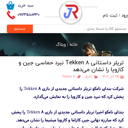
سبد خرید
۰
حساب کاربری من
09123588430
رود
/
ثبت نام
تغییر گذر واژه
جستجو
سفارشات
خانه |
وبلاگ
خروج از حساب کاربری
تریلر داستانی Tekken 8 نبرد حماسی جین و
کازویا را نشان می‌دهد
۲۵ آذر ۱۴۰۲
اخبار
Tekken 8
شرکت بندای نامکو تریلر داستانی جدیدی از بازی Tekken 8 را
پخش کرد که نبرد جین و کازویا را به نمایش می‌گذارد.
بندای نامکو اخیرا تریلر داستانی جدیدی از بازی Tekken 8 را پخش
کرد که مبارزه نهایی جین کازاما و کازویا میشیما را نشان می‌دهد.
نظر به اینکه فعلا خبری از هیهاچی میشیما نیست، داستان بازی