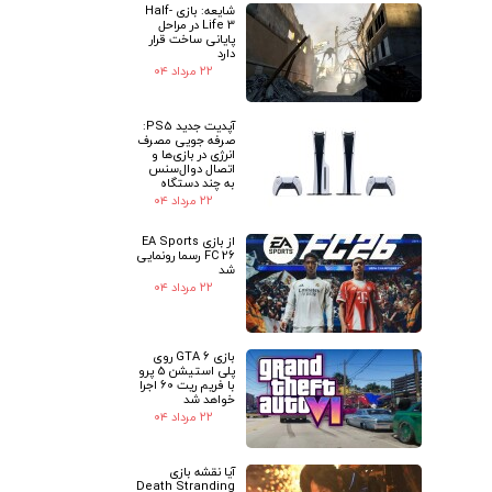
شایعه: بازی Half-
Life 3 در مراحل
پایانی ساخت قرار
دارد
۲۲ مرداد ۰۴
آپدیت جدید PS5:
صرفه جویی مصرف
انرژی در بازی‌ها و
اتصال دوال‌سنس
به چند دستگاه
۲۲ مرداد ۰۴
از بازی EA Sports
FC 26 رسما رونمایی
شد
۲۲ مرداد ۰۴
بازی GTA 6 روی
پلی استیشن 5 پرو
با فریم ریت 60 اجرا
خواهد شد
۲۲ مرداد ۰۴
آیا نقشه بازی
Death Stranding