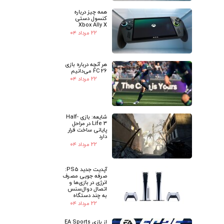
همه چیز درباره
کنسول دستی
Xbox Ally X
۲۲ مرداد ۰۴
هر آنچه درباره بازی
FC 26 می‌دانیم
۲۲ مرداد ۰۴
شایعه: بازی Half-
Life 3 در مراحل
پایانی ساخت قرار
دارد
۲۲ مرداد ۰۴
آپدیت جدید PS5:
صرفه جویی مصرف
انرژی در بازی‌ها و
اتصال دوال‌سنس
به چند دستگاه
۲۲ مرداد ۰۴
از بازی EA Sports