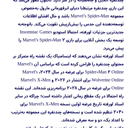
این بازی چندنفره مرتبط‌با دنیای ابرقهرمانی مارول به‌خصوص
مجموعه Marvel’s Spider-Man باشد و حال افشای اطلاعات
توسعه‌دهنده این حدس را بیش‌ازپیش تقویت می‌کند. باتوجه‌به
جدیدترین جزئیات لورفته، احتمالا استودیو Insomniac Games
توسعه یک بخش آنلاین برای بازی Marvel’s Spider-Man 2 را
پیش می‌برد.
اسناد لورفته نشان می‌دهند که اینسامنیاک یک نقشه راه متمرکز بر
محتوای چندنفره را طراحی کرده است که براساس آن Marvel's
Spider-Man 2 Online برای عرضه در سال ۲۰۲۴، Marvel's
Wolverine Online برای انتشار در ۲۰۲۶ و Marvel's X-Men
Online برای عرضه در سال ۲۰۲۸ برنامه‌ریزی شده‌اند. این نقشه
راه احتمالا در یک مقطع زمانی اعتبار داشته است؛ چراکه در سایر
اسناد لورفته تاریخ عرضه اولین نسخه Marvel's X-Men برای
۲۰۳۰ تنظیم شده است و نسخه‌های چندنفره این مجموعه به‌ترتیب
با اعداد یک، دو و سه معرفی شده‌اند.
علاوه‌بر‌این یکی از کاربران ردیت، تصویری از کدهای لورفته