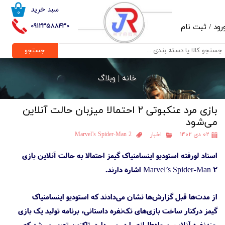
سبد خرید
۰
حساب کاربری من
09123588430
رود
/
ثبت نام
تغییر گذر واژه
جستجو
سفارشات
خانه |
وبلاگ
خروج از حساب کاربری
بازی مرد عنکبوتی ۲ احتمالا میزبان حالت آنلاین
می‌شود
۰۲ دی ۱۴۰۲
اخبار
Marvel’s Spider-Man 2
اسناد لورفته استودیو اینسامنیاک گیمز احتمالا به حالت آنلاین بازی
Marvel’s Spider-Man 2 اشاره دارند.
از مدت‌ها قبل گزارش‌ها نشان می‌دادند که استودیو اینسامنیاک
گیمز درکنار ساخت بازی‌های تک‌نفره داستانی، برنامه تولید یک بازی
چندنفره آنلاین و جاه‌طلبانه را در سر دارد. تاکنون تصور می‌شد که