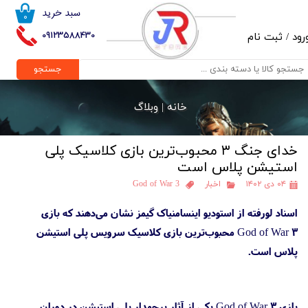
سبد خرید
۰
حساب کاربری من
09123588430
رود
/
ثبت نام
تغییر گذر واژه
جستجو
سفارشات
خانه |
وبلاگ
خروج از حساب کاربری
خدای جنگ ۳ محبوب‌ترین بازی کلاسیک پلی
استیشن پلاس است
۰۴ دی ۱۴۰۲
اخبار
God of War 3
اسناد لورفته از استودیو اینسامنیاک گیمز نشان می‌دهند که بازی
God of War 3 محبوب‌ترین بازی کلاسیک سرویس پلی استیشن
پلاس است.
بازی God of War 3 یکی از آثار پرچمدار پلی استیشن در دوران