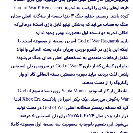
طرفدارهای زیادی را ترغیب به تجربه God of War 3 Remastered
کرده باشد. ریمستر خدای جنگ ۳ تنها نسخه از سه‌گانه اصلی خدای
جنگ به‌حساب می‌آید که به‌شکل نیتیو قابل بازی است؛ درحالی‌که
امکان تجربه دو نسخه اول به‌صورت بومی وجود ندارد.
بازی God of War Ragnarok آخرین نسخه از مجموعه است. با
اینکه این بازی در قلمرو نورس جریان دارد، بسته الحاقی والهالا
شامل ارجاعات متعددی به نسخه‌های اصلی خدای جنگ می‌شود؛
بنابراین کسانی که از بازی God of War 3 در سرویس پلی استیشن
پلاس لذت بردند، نباید تجربه نخستین بسته الحاقی گاد آو وار
رگناروگ را از دست بدهند.
شایعاتی از کار استودیو Santa Monica روی نسخه سوم God of
War به‌گوش می‌رسند.
نیک بیکر
اخیرا در پادکست Xbox Era ادعا
کرد که نسخه ریمستر سه‌گانه اصلی God of War در دست تولید
قرار دارد و در سال ۲۰۲۴ یا ۲۰۲۵ برای
پلی استیشن 5 عرضه
می‌شود. این تصمیم باتوجه‌به محبوبیت سه نسخه اول مجموعه کاملا
عقلانی به‌نظر می‌رسد.