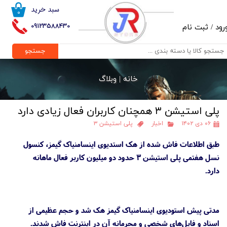
سبد خرید
۰
حساب کاربری من
09123588430
رود
/
ثبت نام
تغییر گذر واژه
جستجو
سفارشات
خانه |
وبلاگ
خروج از حساب کاربری
پلی استیشن ۳ همچنان کاربران فعال زیادی دارد
۰۶ دی ۱۴۰۲
اخبار
پلی استیشن ۳
طبق اطلاعات فاش شده از هک استدیوی اینسامنیاک گیمز، کنسول
نسل هفتمی پلی استیشن ۳ حدود دو میلیون کاربر فعال ماهانه
دارد.
مدتی پیش استودیوی اینسامنیاک گیمز هک شد و حجم عظیمی از
اسناد و فایل‌های شخصی و محرمانه آن در اینترنت فاش شدند.