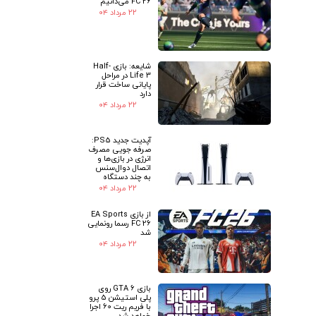
FC 26 می‌دانیم
۲۲ مرداد ۰۴
شایعه: بازی Half-
Life 3 در مراحل
پایانی ساخت قرار
دارد
۲۲ مرداد ۰۴
آپدیت جدید PS5:
صرفه جویی مصرف
انرژی در بازی‌ها و
اتصال دوال‌سنس
به چند دستگاه
۲۲ مرداد ۰۴
از بازی EA Sports
FC 26 رسما رونمایی
شد
۲۲ مرداد ۰۴
بازی GTA 6 روی
پلی استیشن 5 پرو
با فریم ریت 60 اجرا
خواهد شد