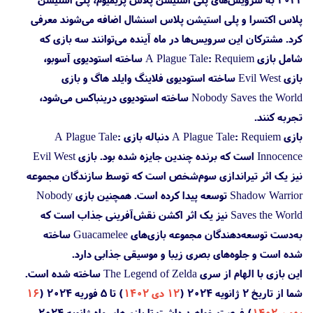
پلاس اکتسرا و پلی استیشن پلاس اسنشال اضافه می‌شوند معرفی
کرد. مشترکان این سرویس‌ها در ماه آینده می‌توانند سه بازی که
شامل بازی A Plague Tale: Requiem ساخته استودیوی آسوبو،
بازی Evil West ساخته استودیوی فلاینگ وایلد هاگ و بازی
Nobody Saves the World ساخته استودیوی درینباکس می‌شود،
تجربه کنند.
بازی A Plague Tale: Requiem دنباله‌ بازی A Plague Tale:
Innocence است که برنده چندین جایزه شده بود. بازی Evil West
نیز یک اثر تیراندازی سوم‌شخص است که توسط سازندگان مجموعه
Shadow Warrior توسعه پیدا کرده است. همچنین بازی Nobody
Saves the World نیز یک اثر اکشن نقش‌آفرینی جذاب است که
به‌دست توسعه‌دهندگان مجموعه بازی‌های Guacamelee ساخته
شده است و جلوه‌های بصری زیبا و موسیقی جذابی دارد.
این بازی با الهام از سری The Legend of Zelda ساخته شده است.
شما از تاریخ ۲ ژانویه ۲۰۲۴ (
۱۲ دی ۱۴۰۲
) تا ۵ فوریه ۲۰۲۴ (
۱۶
بهمن ۱۴۰۲
) فرصت خواهید داشت تا بازی‌های ماه ژانویه ۲۰۲۴