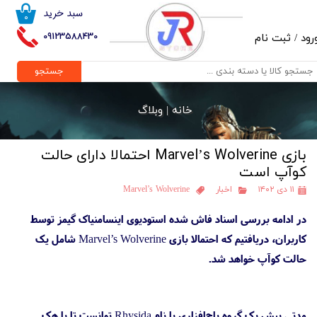
سبد خرید
۰
حساب کاربری من
09123588430
رود
/
ثبت نام
تغییر گذر واژه
جستجو
سفارشات
خانه |
وبلاگ
خروج از حساب کاربری
بازی Marvel’s Wolverine احتمالا دارای حالت
کوآپ است
۱۱ دی ۱۴۰۲
اخبار
Marvel’s Wolverine
در ادامه بررسی اسناد فاش شده استودیوی اینسامنیاک گیمز توسط
کاربران، دریافتیم که احتمالا بازی Marvel’s Wolverine شامل یک
حالت کوآپ خواهد شد.
مدتی پیش یک گروه باج‌افزاری با نام Rhysida توانست تا با هک