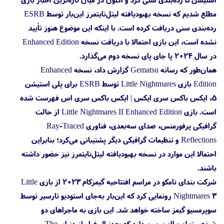
مطلع شدیم که نسخه بهبودیافته لیتل‌نایتمرز این‌بار توسط ESRB
رده‌بندی سنی دریافت کرده است. با اینکه این موضوع هنوز تأیید
نشده است، این بازی احتمالا با دریافت نسخه Enhanced Edition
در سال ۲۰۲۴ پا جای پای نسخه دوم می‌گذارد.
همان‌طور که رسانه Gematsu گزارش داد، نسخه Enhanced
Edition بازی Little Nightmares توسط ESRB برای پلی استیشن
5، ایکس باکس سری ایکس | ایکس باکس سری اس فهرست شده
است. بازی Little Nightmares II Enhanced Edition از حالت
گرافیکی پرفورمنس، صدای سه‌بعدی، فناوری Ray-Traced
Reflections و تنظیمات گرافیکی دیگر پشتیبانی می‌کرد؛ بنابراین
احتمالا این موارد در نسخه بهبودیافته لیتل‌نایتمرز نیز حضور داشته
باشند.
شرکت بندای نامکو در مراسم افتتاحیه گیمزکام ۲۰۲۳ از بازی Little
Nightmares 3 رونمایی کرد که این‌بار به‌جای استودیو تارسیر توسط
سوپرمسیو گیمز ساخته خواهد شد. این بازی به ماجراهای دو
شخصیت لو و الون می‌پردازد که به‌دنبال فرار از دنیای The