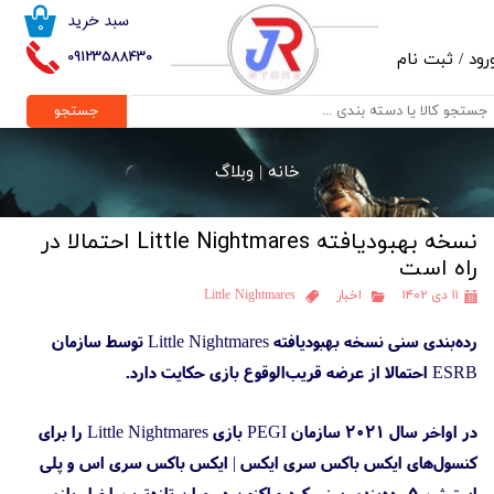
سبد خرید
۰
حساب کاربری من
09123588430
رود
/
ثبت نام
تغییر گذر واژه
جستجو
سفارشات
خانه |
وبلاگ
خروج از حساب کاربری
نسخه بهبودیافته Little Nightmares احتمالا در
راه است
۱۱ دی ۱۴۰۲
اخبار
Little Nightmares
رده‌بندی سنی نسخه بهبودیافته Little Nightmares توسط سازمان
ESRB احتمالا از عرضه قریب‌الوقوع بازی حکایت دارد.
در اواخر سال ۲۰۲۱ سازمان PEGI بازی Little Nightmares را برای
کنسول‌های ایکس باکس سری ایکس | ایکس باکس سری اس و پلی
استیشن 5 رده‌بندی سنی کرد و اکنون در میان تازه‌ترین اخبار بازی