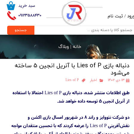
سبد خرید
۰
حساب کاربری من
09123588430
رود
/
ثبت نام
تغییر گذر واژه
جستجو
سفارشات
خانه |
وبلاگ
خروج از حساب کاربری
دنباله بازی Lies of P با آنریل انجین 5 ساخته
می‌شود
۱۳ دی ۱۴۰۲
اخبار
Lies of P
طبق اطلاعات منتشر شده، دنباله بازی Lies of P احتمالا با استفاده
از آنریل انجین 5 توسعه داده خواهد شد.
دو شرکت نئووایز و راند 8 در شهریور امسال بازی اکشن و
نقش‌آفرینی Lies of P را عرضه کردند که با تحسین منتقدان مواجه
شد. توسعه‌دهندگان موفق شدند با الهام از آثار سولزلایک از جمله