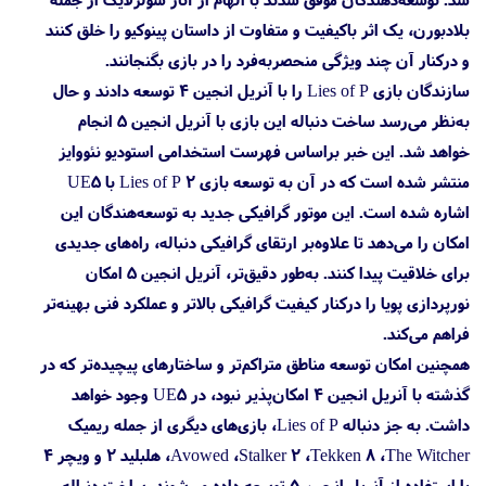
بلادبورن، یک اثر باکیفیت و متفاوت از داستان پینوکیو را خلق کنند
و درکنار آن چند ویژگی منحصر‌به‌فرد را در بازی بگنجانند.
سازندگان بازی Lies of P را با آنریل انجین 4 توسعه دادند و حال
به‌نظر می‌رسد ساخت دنباله این بازی با آنریل انجین 5 انجام
خواهد شد. این خبر براساس فهرست استخدامی استودیو نئووایز
منتشر شده است که در آن به توسعه بازی Lies of P 2 با UE5
اشاره شده است. این موتور گرافیکی جدید به توسعه‌هندگان این
امکان را می‌دهد تا علاوه‌بر ارتقای گرافیکی دنباله، راه‌های جدیدی
برای خلاقیت پیدا کنند. به‌طور دقیق‌تر، آنریل انجین 5 امکان
نورپردازی پویا را درکنار کیفیت گرافیکی بالاتر و عملکرد فنی بهینه‌تر
فراهم می‌کند.
همچنین امکان توسعه مناطق متراکم‌تر و ساختارهای پیچیده‌تر که در
گذشته با آنریل انجین 4 امکان‌پذیر نبود، در UE5 وجود خواهد
داشت. به جز دنباله Lies of P، بازی‌های دیگری از جمله ریمیک
Avowed ،Stalker 2 ،Tekken 8 ،The Witcher، هلبلید 2 و ویچر 4
با استفاده از آنریل انجین 5 توسعه داده می‌شوند. ساخت دنباله