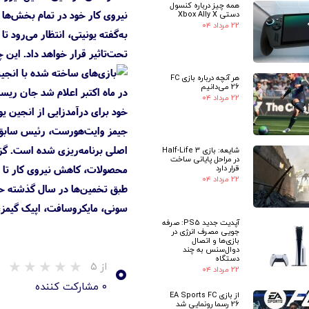
همه چیز درباره کنسول
نیروی کار خود در تمام بخش‌ها 
دستی Xbox Ally X
۲۲ مرداد ۰۴
تحت‌تاثیر قرار خواهد داد. این 
هر آنچه درباره بازی FC
26 می‌دانیم
در ماه اکتبر اعلام شد جان ریسی
۲۲ مرداد ۰۴
خود برای درآمدزایی از انجین 
جیمز وایت‌هورست، رئیس سابق آ
اصلی برنامه‌ریزی شده است. گزا
شایعه: بازی Half-Life 3
در مراحل پایانی ساخت
محصولات، کاهش نیروی کار تا ه
قرار دارد
۲۲ مرداد ۰۴
سونی، مایکروسافت، اپیک گیمز، ب
آپدیت جدید PS5: صرفه
جویی مصرف انرژی در
بازی‌ها و اتصال
دوال‌سنس به چند
۰
دستگاه
از ۵
۲۲ مرداد ۰۴
۰ مشارکت کننده
از بازی EA Sports FC
26 رسما رونمایی شد