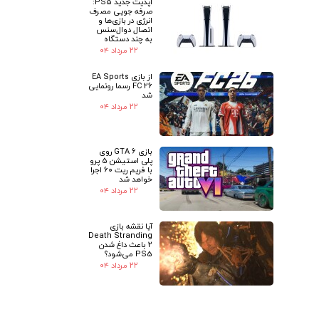
آپدیت جدید PS5:
صرفه جویی مصرف
انرژی در بازی‌ها و
اتصال دوال‌سنس
به چند دستگاه
۲۲ مرداد ۰۴
از بازی EA Sports
FC 26 رسما رونمایی
شد
۲۲ مرداد ۰۴
بازی GTA 6 روی
پلی استیشن 5 پرو
با فریم ریت 60 اجرا
خواهد شد
۲۲ مرداد ۰۴
آیا نقشه بازی
Death Stranding
2 باعث داغ شدن
PS5 می‌شود؟
۲۲ مرداد ۰۴