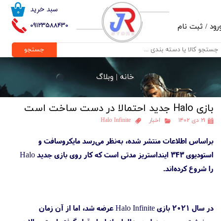
سبد خرید
۰
حساب کاربری من
09123588430
رود
/
ثبت نام
تغییر گذر واژه
جستجو
سفارشات
خانه |
وبلاگ
خروج از حساب کاربری
بازی Halo جدید احتمالا در دست ساخت است
۲۱ دی ۱۴۰۲
اخبار
Halo Infinite
براساس اطلاعات منتشر شده، به‌نظر می‌رسد مایکروسافت و
استودیوی 343 اینداستریز مدتی است که کار روی بازی جدید Halo
را شروع کرده‌اند.
در سال ۲۰۲۱ بازی Halo Infinite عرضه شد، اما از آن زمان