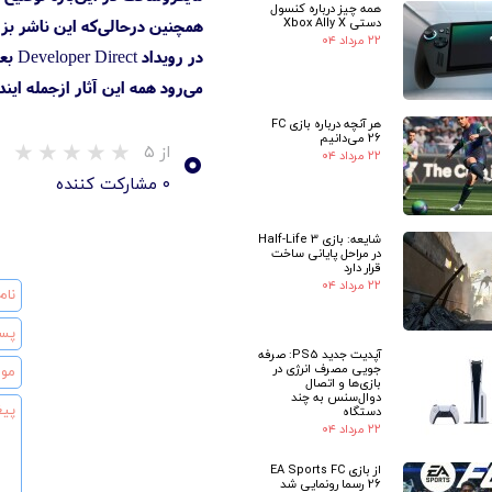
همه چیز درباره کنسول
دستی Xbox Ally X
همچنین درحالی‌که این ناشر بز
۲۲ مرداد ۰۴
می‌رود همه این آثار ازجمله ایندیانا جونز در سال ۲۰۲۴ عرضه شوند؛ هرچند مایکروسا
هر آنچه درباره بازی FC
۰
26 می‌دانیم
از ۵
۲۲ مرداد ۰۴
۰ مشارکت کننده
شایعه: بازی Half-Life 3
در مراحل پایانی ساخت
قرار دارد
۲۲ مرداد ۰۴
آپدیت جدید PS5: صرفه
جویی مصرف انرژی در
بازی‌ها و اتصال
دوال‌سنس به چند
★
دستگاه
۲۲ مرداد ۰۴
از بازی EA Sports FC
26 رسما رونمایی شد