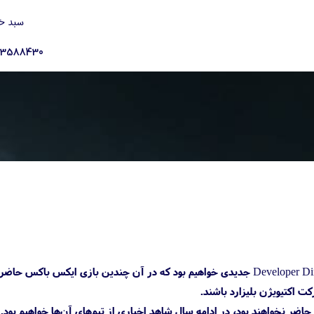
سبد خ
23588430
(۱۸ ژانویه ۲۰۲۴) شاهد برگزاری مراسم Developer Direct جدیدی خواهیم بود که در آن چندین بازی ایکس باکس
رکت اکتیویژن بلیزارد باشند.
 حاضر نخواهند بود، در ادامه سال شاهد اخباری از تیم‌های آن‌ها خواهیم بود.