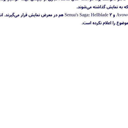
که به نمایش گذاشته می‌شوند.
در رویداد Developer Direct بعدی شاهد اولین نمایش گیم‌پلی بازی Indiana Jones خواهیم بود و دو بازی Avowed و Senua's Saga: Hellblade 2 هم در معرض نمایش قرار 