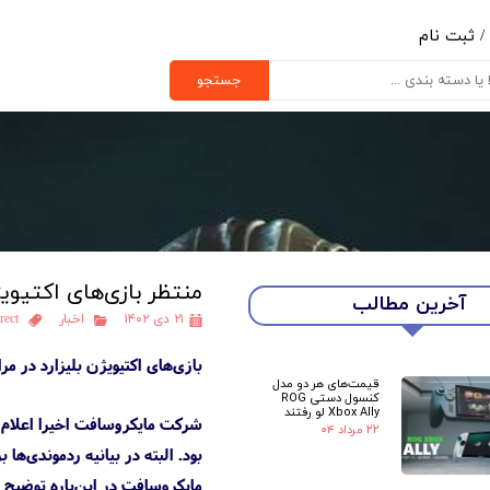
/
ثبت نام
ب کاربری من
جستجو
یر گذر واژه
رشات
ج از حساب کاربری
منتظر بازی‌های اکتیوی
آخرین مطالب
۲۱ دی ۱۴۰۲
اخبار
rect
بازی‌های اکتیویژن بلیزارد در مراسم پیش‌رو Developer Direct ایک
قیمت‌های هر دو مدل
کنسول دستی ROG
Xbox Ally لو رفتند
شرکت مایکروسافت اخیرا اعلام 
۲۲ مرداد ۰۴
بود. البته در بیانیه ردموندی‌ها
مایکروسافت در این‌باره توضیح د