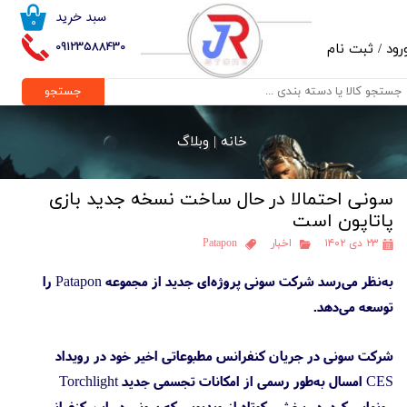
سبد خرید
۰
حساب کاربری من
09123588430
رود
/
ثبت نام
تغییر گذر واژه
جستجو
سفارشات
خانه |
وبلاگ
خروج از حساب کاربری
سونی احتمالا در حال ساخت نسخه جدید بازی
پاتاپون است
۲۳ دی ۱۴۰۲
اخبار
Patapon
به‌نظر می‌رسد شرکت سونی پروژه‌ای جدید از مجموعه Patapon را
توسعه می‌دهد.
شرکت سونی در جریان کنفرانس مطبوعاتی اخیر خود در رویداد
CES امسال به‌طور رسمی از امکانات تجسمی جدید Torchlight
رونمایی کرد. در بخشی کوتاه از ویدیویی که سونی در این کنفرانس