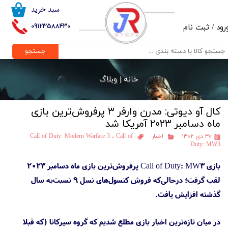
سبد خرید
۰
حساب کاربری من
09123588430
رود
/
ثبت نام
تغییر گذر واژه
جستجو
سفارشات
خانه |
وبلاگ
خروج از حساب کاربری
کال آو دیوتی: مدرن وارفر ۳ پرفروش‌ترین بازی
ماه دسامبر ۲۰۲۳ آمریکا شد
۳۰ دی ۱۴۰۲
اخبار
Call of
،
Call of Duty: Modern Warfare 3
Duty: MW3
بازی Call of Duty: MW3 پرفروش‌ترین بازی ماه دسامبر ۲۰۲۳
لقب گرفت؛ درحالی‌که فروش کنسول‌های نسل ۹ نسبت‌به سال
گذشته افزایش یافت.
در میان تازه‌ترین اخبار بازی مطلع شدیم که گروه سیرکانا (که قبلا