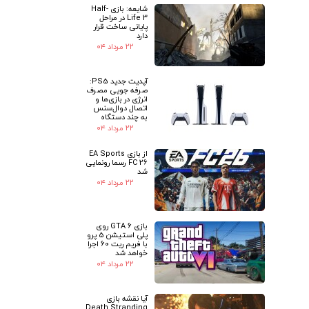
شایعه: بازی Half-
Life 3 در مراحل
پایانی ساخت قرار
دارد
۲۲ مرداد ۰۴
آپدیت جدید PS5:
صرفه جویی مصرف
انرژی در بازی‌ها و
اتصال دوال‌سنس
به چند دستگاه
۲۲ مرداد ۰۴
از بازی EA Sports
FC 26 رسما رونمایی
شد
۲۲ مرداد ۰۴
بازی GTA 6 روی
پلی استیشن 5 پرو
با فریم ریت 60 اجرا
خواهد شد
۲۲ مرداد ۰۴
آیا نقشه بازی
Death Stranding