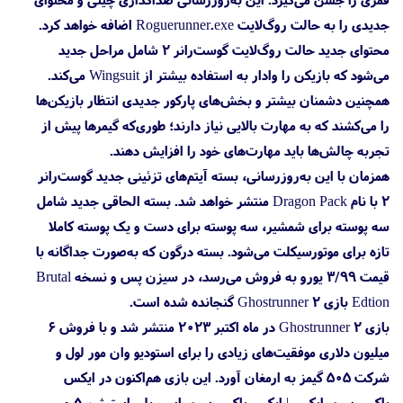
جدیدی را به حالت روگ‌لایت Roguerunner.exe اضافه خواهد کرد.
محتوای جدید حالت روگ‌لایت گوست‌رانر ۲ شامل مراحل جدید
می‌شود که بازیکن را وادار به استفاده بیشتر از Wingsuit‌ می‌کند.
همچنین دشمنان بیشتر و بخش‌های پارکور جدیدی انتظار بازیکن‌ها
را می‌کشند که به مهارت بالایی نیاز دارند؛ طوری‌که گیمرها پیش از
تجربه چالش‌ها باید مهارت‌های خود را افزایش دهند.
همزمان با این به‌روزرسانی، بسته آیتم‌های تزئینی جدید گوست‌رانر
۲ با نام Dragon Pack منتشر خواهد شد. بسته‌ الحاقی جدید شامل
سه پوسته برای شمشیر، سه پوسته برای دست و یک پوسته کاملا
تازه برای موتورسیکلت می‌شود. بسته درگون که به‌صورت جداگانه با
قیمت ۳/۹۹ یورو به فروش می‌رسد، در سیزن پس و نسخه ‌Brutal
Edtion بازی Ghostrunner 2‌ گنجانده شده است.
بازی Ghostrunner 2 در ماه اکتبر ۲۰۲۳ منتشر شد و با فروش ۶
میلیون دلاری موفقیت‌های زیادی را برای استودیو وان مور لول و
شرکت ۵۰۵ گیمز به ارمغان آورد. این بازی هم‌اکنون در ایکس
باکس سری ایکس | ایکس باکس سری اس، پلی استیشن 5 و