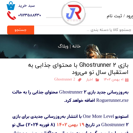
سبد خرید
۰
حساب کاربری من
09123588430
رود
/
ثبت نام
تغییر گذر واژه
جستجو
سفارشات
خانه |
وبلاگ
خروج از حساب کاربری
بازی Ghostrunner 2 با محتوای جذابی به
استقبال سال نو می‌رود
۰۱ بهمن ۱۴۰۲
اخبار
Ghostrunner 2
به‌روزرسانی جدید بازی Ghostrunner 2 محتوای جذابی را به حالت
Roguerunner.exe اضافه خواهد کرد.
استودیو One More Level با انتشار به‌روزرسانی جدیدی برای بازی
Ghostrunner 2‌ در تاریخ
۱۹ بهمن ۱۴۰۲
(۸ فوریه ۲۰۲۴) سال نو
قمری را جشن می‌گیرد. این به‌روزرسانی صداگذاری چینی و محتوای