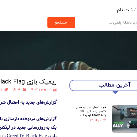
/
ثبت نام
ب کاربری من
جستجو
یر گذر واژه
رشات
ج از حساب کاربری
ریمیک بازی Assassin's Creed IV Black Flag یک گام به واقعیت نزدیک‌تر شد
آخرین مطالب
۰۱ بهمن ۱۴۰۲
اخبار
ریمیک
گزارش‌های جدید به احتمال شروع توسعه ریمیک IV Black Flag
قیمت‌های هر دو مدل
کنسول دستی ROG
Xbox Ally لو رفتند
۲۲ مرداد ۰۴
یک به‌روزرسانی جدید در لینکدین نشان می‌دهد یوبیس