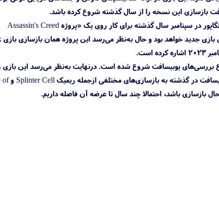
افت بازسازی این نسخه را از سال گذشته شروع کرده باشد.
طبق گزارش‌ها، توسعه‌دهندگان Skull and Bones و اعضای متخصص تیم Assassin's Creed در یوبیسافت سنگاپور در سپتامبر سال گذشته برای کار روی یک «پروژه Assassin's Creed
معرفی‌نشده» 
ع بررسی‌های یوبیسافت شروع شده است. درنهایت به‌نظر می‌رسد این بازی ر
نشده همان بازسازی Assassin's Creed 4 Black Flag باشد