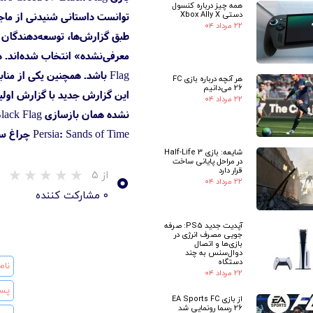
همه چیز درباره کنسول
دستی Xbox Ally X
توانست داستانی شنیدنی از ماج
۲۲ مرداد ۰۴
Flag باشد. همچنین یکی از منابع داخلی یوبیسافت به شروع توسعه Assassin's Creed رونمایی نشده از سپتامبر ۲۰۲۳ اشاره کرده است.
هر آنچه درباره بازی FC
26 می‌دانیم
این گزارش جدید با گزارش اولی
۲۲ مرداد ۰۴
Persia: Sands of Time چراغ سبز نشان داده بود. با‌این‌حال اگر Assassin's Creed IV Black Flag واقعا در حال بازسازی باشد، احتمالا چند سال تا عرضه آن فاصله داریم.
شایعه: بازی Half-Life 3
در مراحل پایانی ساخت
۰
قرار دارد
از ۵
۲۲ مرداد ۰۴
۰ مشارکت کننده
آپدیت جدید PS5: صرفه
جویی مصرف انرژی در
بازی‌ها و اتصال
دوال‌سنس به چند
دستگاه
۲۲ مرداد ۰۴
از بازی EA Sports FC
26 رسما رونمایی شد