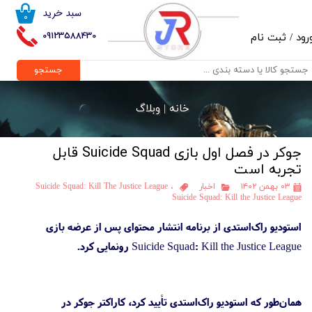
سبد خرید
۰
حساب کاربری من
09123588430
رود
/
ثبت نام
تغییر گذر واژه
جستجو
سفارشات
خانه |
وبلاگ
خروج از حساب کاربری
جوکر در فصل اول بازی Suicide Squad قابل
تجربه است
۰۳ بهمن ۱۴۰۲
اخبار
،
Suicide Squad: Kill The Justice League
Suicide Squad: Kill the Justice League
استودیو راک‌استدی از برنامه انتشار محتوای پس از عرضه بازی
Suicide Squad: Kill the Justice League رونمایی کرد.
همان‌طور که استودیو راک‌استدی تأیید کرد، کاراکتر جوکر در