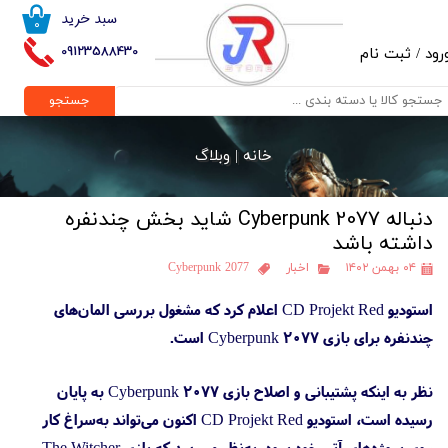
سبد خرید
۰
حساب کاربری من
09123588430
رود
/
ثبت نام
تغییر گذر واژه
جستجو
سفارشات
خانه |
وبلاگ
خروج از حساب کاربری
دنباله Cyberpunk 2077 شاید بخش چندنفره
داشته باشد
۰۴ بهمن ۱۴۰۲
اخبار
Cyberpunk 2077
استودیو CD Projekt Red اعلام کرد که مشغول بررسی المان‌های
چندنفره برای بازی Cyberpunk 2077 است.
نظر به اینکه پشتیبانی و اصلاح بازی Cyberpunk 2077 به پایان
رسیده است، استودیو CD Projekt Red اکنون می‌تواند به‌سراغ کار
روی پروژه‌‌های آتی خود برود. به‌نظر می‌رسد که بازی The Witcher