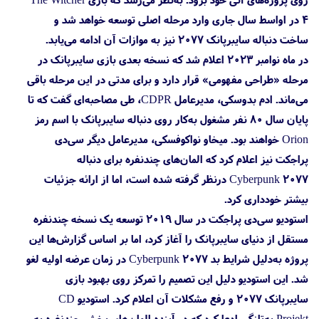
4 در اواسط سال جاری وارد مرحله اصلی توسعه خواهد شد و
ساخت دنباله سایبرپانک ۲۰۷۷ نیز به موازات آن ادامه می‌یابد.
در ماه نوامبر ۲۰۲۳ اعلام شد که نسخه بعدی بازی سایبرپانک در
مرحله «طراحی مفهومی» قرار دارد و برای مدتی در این مرحله باقی
می‌ماند. ادم بدوسکی، مدیرعامل CDPR، طی مصاحبه‌ای گفت که تا
پایان سال ۸۰ نفر مشغول به‌کار روی دنباله سایبرپانک با اسم رمز
Orion خواهند بود. میخاو نواکوفسکی، مدیرعامل دیگر سی‌‌دی
پراجکت نیز اعلام کرد که المان‌های چندنفره برای دنباله
Cyberpunk 2077 درنظر گرفته شده است، اما از ارائه جزئیات
بیشتر خودداری کرد.
استودیو سی‌دی پراجکت در سال ۲۰۱۹ توسعه یک نسخه چندنفره
مستقل از دنیای سایبرپانک را آغاز کرد، اما بر اساس گزارش‌ها این
پروژه به‌دلیل شرایط بد Cyberpunk 2077 در زمان عرضه اولیه لغو
شد. این استودیو دلیل این‌ تصمیم را تمرکز روی بهبود بازی
سایبرپانک ۲۰۷۷ و رفع مشکلات آن اعلام کرد. استودیو CD
Projekt به‌تازگی ادعا کرد که در آینده المان‌های بخش چندنفره به